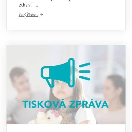
zdraví –…
Celý článek