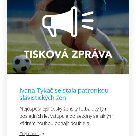
Ivana Tykač se stala patronkou
slávistických žen
Nejúspěšnější český ženský fotbalový tým
posledních let vstupuje do sezony se silným
kádrem, touhou obhájit double a…
Celý článek