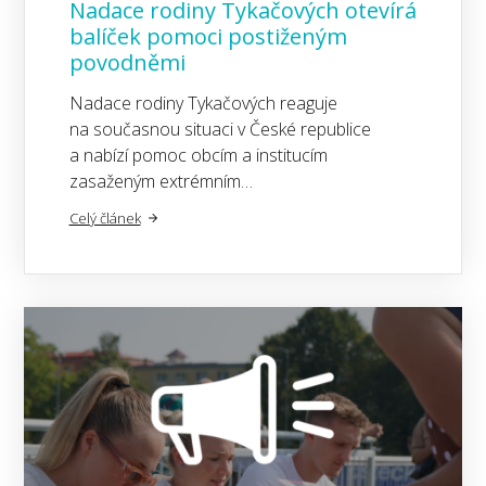
Nadace rodiny Tykačových otevírá
balíček pomoci postiženým
povodněmi
Nadace rodiny Tykačových reaguje
na současnou situaci v České republice
a nabízí pomoc obcím a institucím
zasaženým extrémním…
Celý článek