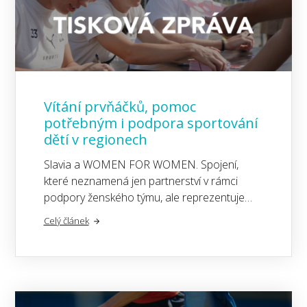
Vítání prvňáčků, pomoc
potřebným i podpora sportování
dětí v regionech
Slavia a WOMEN FOR WOMEN. Spojení,
které neznamená jen partnerství v rámci
podpory ženského týmu, ale reprezentuje…
Celý článek