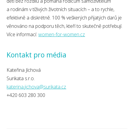
děti bez rozdílu a pomáhá rodičům samoživitelům
a rodinám v tíživých životních situacích – a to rychle,
efektivně a diskrétně. 100 % veškerých přijatých darů je
věnováno na podporu těch, kteří to skutečně potřebují.
Více informací:
women-for-women.cz
Kontakt pro média
Kateřina Jíchová
Surikata s.r.o.
katerina.jichova@surikata.cz
+420 603 280 300