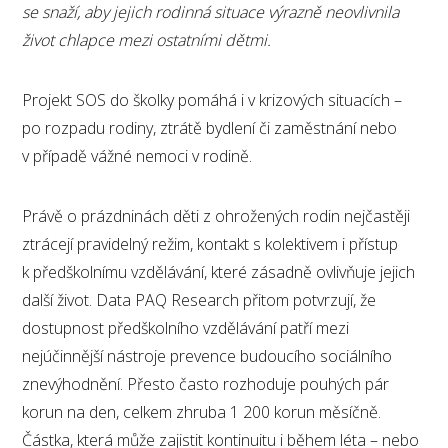
se snaží, aby jejich rodinná situace výrazně neovlivnila
život chlapce mezi ostatními dětmi.
Projekt SOS do školky pomáhá i v krizových situacích –
po rozpadu rodiny, ztrátě bydlení či zaměstnání nebo
v případě vážné nemoci v rodině.
Právě o prázdninách děti z ohrožených rodin nejčastěji
ztrácejí pravidelný režim, kontakt s kolektivem i přístup
k předškolnímu vzdělávání, které zásadně ovlivňuje jejich
další život. Data PAQ Research přitom potvrzují, že
dostupnost předškolního vzdělávání patří mezi
nejúčinnější nástroje prevence budoucího sociálního
znevýhodnění. Přesto často rozhoduje pouhých pár
korun na den, celkem zhruba 1 200 korun měsíčně.
Částka, která může zajistit kontinuitu i během léta – nebo