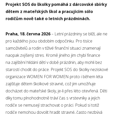
Projekt SOS do školky pomáhá z dárcovské sbírky
dětem z mateřských škol a pracujícím sólo
rodičům nově také o letních prázdninách.
Praha, 18. června 2026
– Letní prázdniny se blíží, ale ne
pro každého jsou obdobím odpočinku. Pro tisíce
samoživitelů a rodin v tíživé finanční situaci znamenají
naopak zvýšený stres. Kromě jiného jim chybí finance
na zajištění hlídání dětí v době prázdnin, aby mohli bez
starostí chodit do práce. Projekt SOS do školky neziskové
organizace WOMEN FOR WOMEN proto i během léta
zajišťuje dětem školkové stravné, což jim umožňuje
docházet do mateřské školy, je-li přes léto otevřená. Děti
díky tomu plnohodnotně tráví čas s vrstevníky a jejich
rodiče se nemusejí strachovat o práci. Pokud si totiž
rodiče nemohou dovolit hradit stravné, často nezbývá