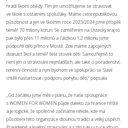
hradí školní obědy. Tím jim umožňujeme se stravovat
ve škole s ostatními spolužáky. Máme celorepublikovou
působnost a jen ve školním roce 2023/2024 jsme přispěli
téměř 70 miliony korun. Se zaměřením na Ústecký kraj to
pak bylo přes 11 milionů a částkou 1,2 milionu jsme
podpořili děti přímo v Mostě. Zde máme zapojených
dvanáct škol a téměř šest stovek dětí. Samozřejmě to
není jen o stravování nejmladších, ale také o poradenství,
terénní činnosti a nyní bychom ve spolupráci se Slavií
chtěli nastartovat i podporu pohybu dětí,“ popsala.
„Od začátku jsme měli v plánu, že naše spolupráce
s WOMEN FOR WOMEN půjde daleko za hranice hřiště
a je logické, že společně začínáme někde, kde má
působení této organizace dlouhou tradici a velký úspěch.
Pravidelné a kvalitní stravování a s tím ruku v ruce jdoucí