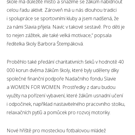
škole má důležité místo a snažíme se žákům nabídnout
celou řadu aktivit. Zároveň má u nás dlouhou tradici
i spolupráce se sportovními kluby a jsem nadšená, že
za námi Slavia přijela. Navíc v takové sestavě. Pro děti je
to nejen zážitek, ale také velká motivace,“ popsala
ředitelka školy Barbora Štempáková.
Proběhlo také předání charitativních šeků v hodnotě 40
000 korun dvěma žákům školy, které byly uděleny díky
společné finanční podpoře Nadačního fondu Slavie
a WOMEN FOR WOMEN. Prostředky z daru budou
využity na pořízení vybavení, které žákům usnadní učení
i odpočinek, například nastavitelného pracovního stolku,
relaxačních pytlů a pomůcek pro rozvoj motoriky.
Nové hřiště pro mosteckou fotbalovou mládež