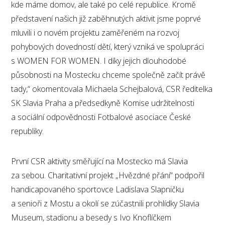
kde máme domov, ale také po celé republice. Kromě
představení našich již zaběhnutých aktivit jsme poprvé
mluvili i o novém projektu zaměřeném na rozvoj
pohybových dovedností dětí, který vzniká ve spolupráci
s WOMEN FOR WOMEN. I díky jejich dlouhodobé
působnosti na Mostecku chceme společně začít právě
tady,“ okomentovala Michaela Schejbalová, CSR ředitelka
SK Slavia Praha a předsedkyně Komise udržitelnosti
a sociální odpovědnosti Fotbalové asociace České
republiky.
První CSR aktivity směřující na Mostecko má Slavia
za sebou. Charitativní projekt „Hvězdné přání“ podpořil
handicapovaného sportovce Ladislava Slapničku
a senioři z Mostu a okolí se zúčastnili prohlídky Slavia
Museum, stadionu a besedy s Ivo Knoflíčkem