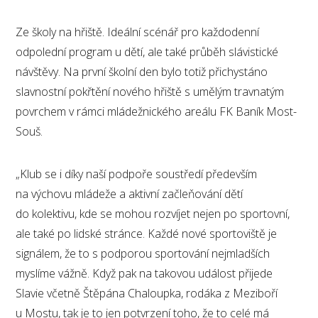
Ze školy na hřiště. Ideální scénář pro každodenní
odpolední program u dětí, ale také průběh slávistické
návštěvy. Na první školní den bylo totiž přichystáno
slavnostní pokřtění nového hřiště s umělým travnatým
povrchem v rámci mládežnického areálu FK Baník Most-
Souš.
„Klub se i díky naší podpoře soustředí především
na výchovu mládeže a aktivní začleňování dětí
do kolektivu, kde se mohou rozvíjet nejen po sportovní,
ale také po lidské stránce. Každé nové sportoviště je
signálem, že to s podporou sportování nejmladších
myslíme vážně. Když pak na takovou událost přijede
Slavie včetně Štěpána Chaloupka, rodáka z Meziboří
u Mostu, tak je to jen potvrzení toho, že to celé má