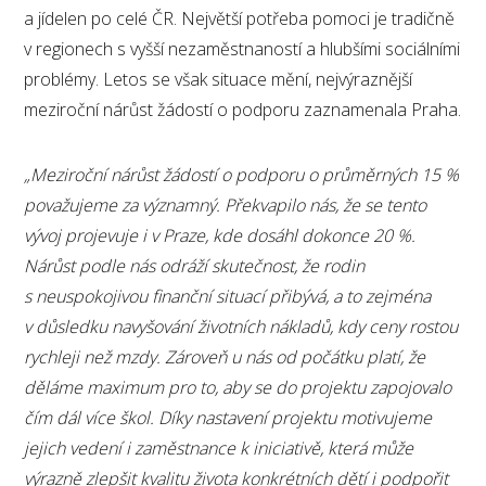
a jídelen po celé ČR. Největší potřeba pomoci je tradičně
v regionech s vyšší nezaměstnaností a hlubšími sociálními
problémy. Letos se však situace mění, nejvýraznější
meziroční nárůst žádostí o podporu zaznamenala Praha.
„Meziroční nárůst žádostí o podporu o průměrných 15 %
považujeme za významný. Překvapilo nás, že se tento
vývoj projevuje i v Praze, kde dosáhl dokonce 20 %.
Nárůst podle nás odráží skutečnost, že rodin
s neuspokojivou finanční situací přibývá, a to zejména
v důsledku navyšování životních nákladů, kdy ceny rostou
rychleji než mzdy. Zároveň u nás od počátku platí, že
děláme maximum pro to, aby se do projektu zapojovalo
čím dál více škol. Díky nastavení projektu motivujeme
jejich vedení i zaměstnance k iniciativě, která může
výrazně zlepšit kvalitu života konkrétních dětí i podpořit