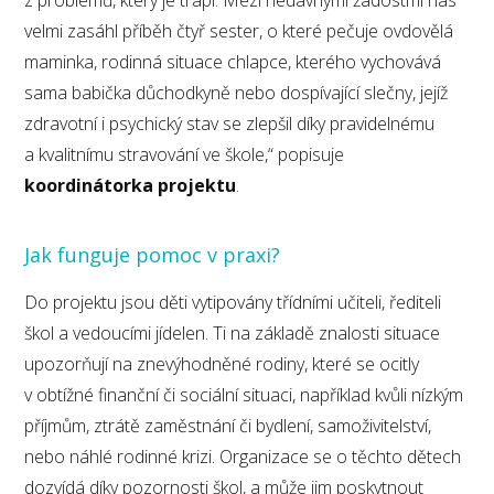
z problémů, který je trápí. Mezi nedávnými žádostmi nás
velmi zasáhl příběh čtyř sester, o které pečuje ovdovělá
maminka, rodinná situace chlapce, kterého vychovává
sama babička důchodkyně nebo dospívající slečny, jejíž
zdravotní i psychický stav se zlepšil díky pravidelnému
a kvalitnímu stravování ve škole,“ popisuje
koordinátorka projektu
.
Jak funguje pomoc v praxi?
Do projektu jsou děti vytipovány třídními učiteli, řediteli
škol a vedoucími jídelen. Ti na základě znalosti situace
upozorňují na znevýhodněné rodiny, které se ocitly
v obtížné finanční či sociální situaci, například kvůli nízkým
příjmům, ztrátě zaměstnání či bydlení, samoživitelství,
nebo náhlé rodinné krizi. Organizace se o těchto dětech
dozvídá díky pozornosti škol, a může jim poskytnout