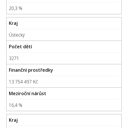
20,3 %
Ústecký
3271
13 754 497 Kč
16,4 %