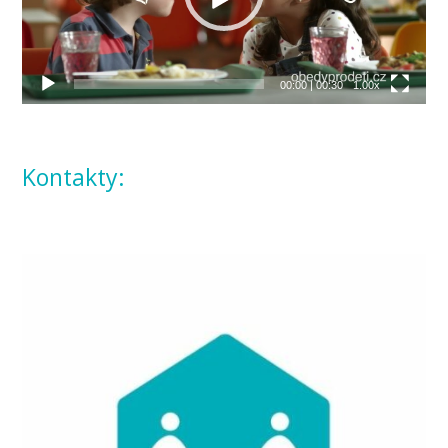
00:00
|
00:30
1.00x
Kontakty: