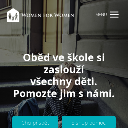
MENU
Oběd ve škole si
zaslouží
všechny děti.
Pomozte jim s námi.
Chci přispět
E-shop pomoci