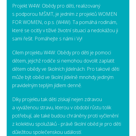
Projekt W4W: Obědy pro děti, realizovaný
s podporou MŠMT, je jedním z projektů WOMEN
FOR WOMEN, o.p.s. (W4W). Ta pomáhá rodinám,
které se ocitly v tíživé životní situaci a nedokážou ji
sami řešit. Pomáhejte s námi i Vy!
Cílem projektu W4W: Obědy pro děti je pomoci
dětem, jejichž rodiče si nemohou dovolit zaplatit
dětem obědy ve školních jídelnách. Pro takové děti
může být oběd ve školní jídelně mnohdy jediným
pravidelným teplým jídlem denně.
Díky projektu tak děti získají nejen zdravou
a vyváženou stravu, kterou v období růstu tolik
potřebují, ale také budou chráněny proti vyčlenění
z kolektivu spolužáků - právě školní oběd je pro děti
důležitou společenskou událostí.