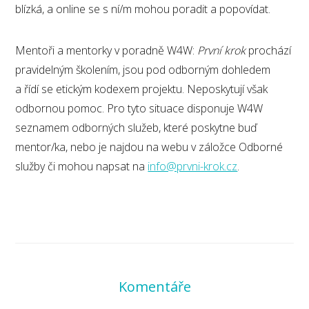
blízká, a online se s ní/m mohou poradit a popovídat.
Mentoři a mentorky v poradně W4W:
První krok
prochází
pravidelným školením, jsou pod odborným dohledem
a řídí se etickým kodexem projektu. Neposkytují však
odbornou pomoc. Pro tyto situace disponuje W4W
seznamem odborných služeb, které poskytne buď
mentor/ka, nebo je najdou na webu v záložce Odborné
služby či mohou napsat na
info@prvni-krok.cz
.
Komentáře