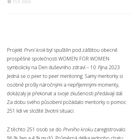
15.3. 2024
Projekt
První krok
byl spuštěn pod záštitou obecně
prospěšné společnosti WOMEN FOR WOMEN
symbolicky na Den duševního zdraví – 10. října 2023.
Jedná se o peer to peer mentoring. Samy mentorky si
osobně prošly náročnými a nepříjemnými momenty,
dokázaly je překonat a svoje zkušenosti předávají dál.
Za dobu svého působení požádalo mentorky o pomoc
251 lidí ve složité životní situaci.
Z těchto 251 osob se do
Prvního kroku
zaregistrovalo
96 % žen a 4 % mužů. Průměrná délka jednoho chatu