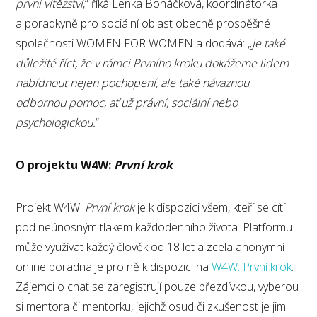
první vítězství
,“ říká Lenka Boháčková, koordinátorka
a poradkyně pro sociální oblast obecně prospěšné
společnosti WOMEN FOR WOMEN a dodává: „
Je také
důležité říct, že v rámci Prvního kroku dokážeme lidem
nabídnout nejen pochopení, ale také návaznou
odbornou pomoc, ať už právní, sociální nebo
psychologickou.
“
O projektu W4W:
První krok
Projekt W4W:
První krok
je k dispozici všem, kteří se cítí
pod neúnosným tlakem každodenního života. Platformu
může využívat každý člověk od 18 let a zcela anonymní
online poradna je pro ně k dispozici na
W4W: První krok
.
Zájemci o chat se zaregistrují pouze přezdívkou, vyberou
si mentora či mentorku, jejichž osud či zkušenost je jim