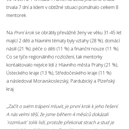
trvala 7 dní a lidem v obtížné situaci pomáhalo celkem 8
mentorek.
Na
První krok
se obrátily převážně ženy ve věku 31-45 let
mající 2 děti a hlavními tématy byly vztahy (28 %); domácí
násilí (21 %); péče o děti (11 %) a finanční nouze (11 %).
Co se týče regionálního rozložení, tak mentorky
kontaktovalo nejvíce lidí z Hlavního města Prahy (21 %),
Ústeckého kraje (13 %), Středočeského kraje (11 %)
a následoval Moravskoslezský, Pardubický a Plzeňský
kraj.
„Začít o svém trápení mluvit, je první krok k jeho řešení.
A nás velmi těší, že jsme během 4 měsíců dokázali
´rozmluvit´ tolik lidí, protože překonat strach a stud je