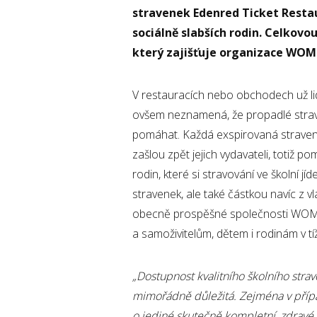
stravenek Edenred Ticket Restau
sociálně slabších rodin. Celkovo
který zajišťuje organizace W
V restauracích nebo obchodech už li
ovšem neznamená, že propadlé strav
pomáhat. Každá exspirovaná stravenk
zašlou zpět jejich vydavateli, totiž p
rodin, které si stravování ve školní 
stravenek, ale také částkou navíc z v
obecně prospěšné společnosti WOM
a samoživitelům, dětem i rodinám v tíž
„Dostupnost kvalitního školního stra
mimořádně důležitá. Zejména v přípa
o jediné skutečně kompletní, zdravé 