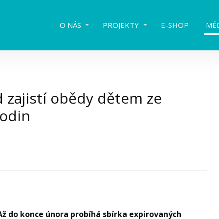
O NÁS
PROJEKTY
E-SHOP
MÉ
 zajistí obědy dětem ze
rodin
Až do konce února probíhá sbírka expirovaných