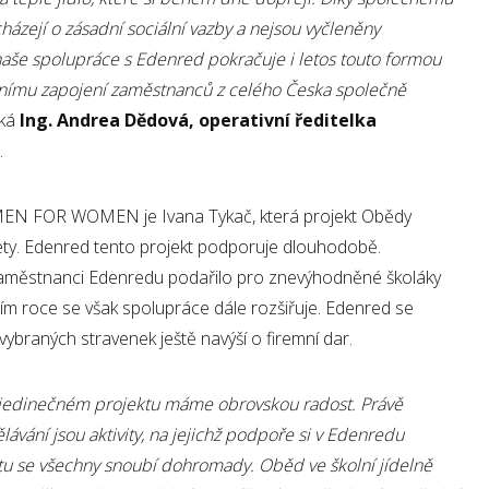
házejí o zásadní sociální vazby a nejsou vyčleněny
 naše spolupráce s Edenred pokračuje i letos touto formou
vnímu zapojení zaměstnanců z celého Česka společně
íká
Ing. Andrea Dědová, operativní ředitelka
.
EN FOR WOMEN je Ivana Tykač, která projekt Obědy
0 lety. Edenred tento projekt podporuje dlouhodobě.
 zaměstnanci Edenredu podařilo pro znevýhodněné školáky
ošním roce se však spolupráce dále rozšiřuje. Edenred se
ybraných stravenek ještě navýší o firemní dar.
 jedinečném projektu máme obrovskou radost. Právě
lávání jsou aktivity, na jejichž podpoře si v Edenredu
tu se všechny snoubí dohromady. Oběd ve školní jídelně