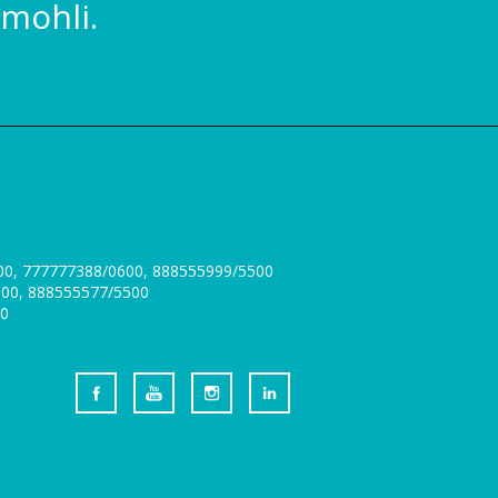
mohli.
300, 777777388/0600, 888555999/5500
0300, 888555577/5500
00