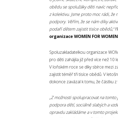
obědu se spolužáky děti navíc nepřic
z kolektivu. Jsme proto moc rádi, že
podpory. Věřím, že se nám díky akti
podaří dětem zajistit tisíce obědů,“
ř
organizace WOMEN FOR WOMEN
Spoluzakladatelkou organizace WOM
pro děti zahájila již před více než 1
V loňském roce se díky sbírce mezi
zajistit téměř tři tisíce obědů. V let
dokonce zavázal k tomu, že částku z v
„Z možnosti spolupracovat na tomto
podpora dětí, sociálně slabých a vzdě
opravdu zakládáme a v tomto projek