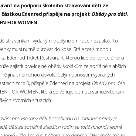
rant na podporu školního stravování dětí ze
u částkou Edenred přispěje na projekt
Obědy pro děti
,
OMEN FOR WOMEN.
dé stravenkami vydanými v uplynulém roce nezaplatí. To
enky musí nutně putovat do koše. Stále totiž mohou
a Edenred Ticket Restaurant, kterou lidé do konce února
omůže zajistit pravidelné obědy školákům ze sociálně slabších
jídelně jinak nemohou dovolit. Celým obnosem vybraných
lastních zdrojů, přispěje Edenred na projekt
Obědy pro děti
EN FOR WOMEN, která se věnuje pomoci samoživitelkám
ivých životních situacích.
vování pro všechny děti bez ohledu na rodinné příjmy je
dě dětí ze sociálně slabších rodin se totiž mnohdy jedná
a teplé jídlo, které si během dne dopřejí. Díky společnému