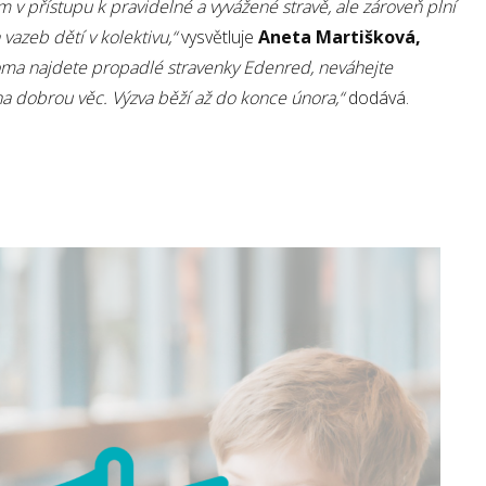
 v přístupu k pravidelné a vyvážené stravě, ale zároveň plní
vazeb dětí v kolektivu,“
vysvětluje
Aneta Martišková,
ma najdete propadlé stravenky Edenred, neváhejte
na dobrou věc. Výzva běží až do konce února,“
dodává.