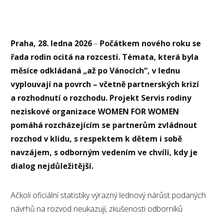
Praha, 28. ledna 2026
–
Počátkem nového roku se
řada rodin ocitá na rozcestí. Témata, která byla
měsíce odkládaná „až po Vánocích“, v lednu
vyplouvají na povrch – včetně partnerských krizí
a rozhodnutí o rozchodu. Projekt Servis rodiny
neziskové organizace WOMEN FOR WOMEN
pomáhá rozcházejícím se partnerům zvládnout
rozchod v klidu, s respektem k dětem i sobě
navzájem, s odborným vedením ve chvíli, kdy je
dialog nejdůležitější.
Ačkoli oficiální statistiky výrazný lednový nárůst podaných
návrhů na rozvod neukazují, zkušenosti odborníků