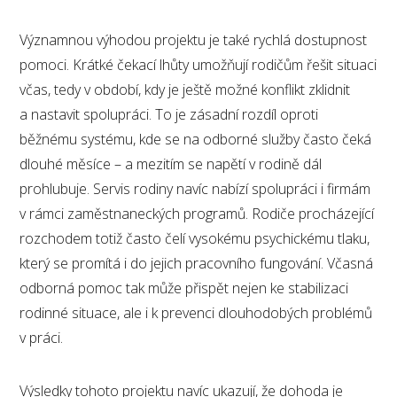
Významnou výhodou projektu je také rychlá dostupnost
pomoci. Krátké čekací lhůty umožňují rodičům řešit situaci
včas, tedy v období, kdy je ještě možné konflikt zklidnit
a nastavit spolupráci. To je zásadní rozdíl oproti
běžnému systému, kde se na odborné služby často čeká
dlouhé měsíce – a mezitím se napětí v rodině dál
prohlubuje. Servis rodiny navíc nabízí spolupráci i firmám
v rámci zaměstnaneckých programů. Rodiče procházející
rozchodem totiž často čelí vysokému psychickému tlaku,
který se promítá i do jejich pracovního fungování. Včasná
odborná pomoc tak může přispět nejen ke stabilizaci
rodinné situace, ale i k prevenci dlouhodobých problémů
v práci.
Výsledky tohoto projektu navíc ukazují, že dohoda je