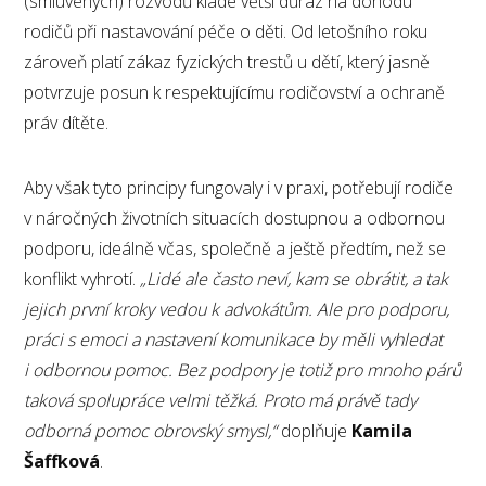
(smluvených) rozvodů klade větší důraz na dohodu
rodičů při nastavování péče o děti. Od letošního roku
zároveň platí zákaz fyzických trestů u dětí, který jasně
potvrzuje posun k respektujícímu rodičovství a ochraně
práv dítěte.
Aby však tyto principy fungovaly i v praxi, potřebují rodiče
v náročných životních situacích dostupnou a odbornou
podporu, ideálně včas, společně a ještě předtím, než se
konflikt vyhrotí.
„Lidé ale často neví, kam se obrátit, a tak
jejich první kroky vedou k advokátům. Ale pro podporu,
práci s emoci a nastavení komunikace by měli vyhledat
i odbornou pomoc. Bez podpory je totiž pro mnoho párů
taková spolupráce velmi těžká. Proto má právě tady
odborná pomoc obrovský smysl,“
doplňuje
Kamila
Šaffková
.