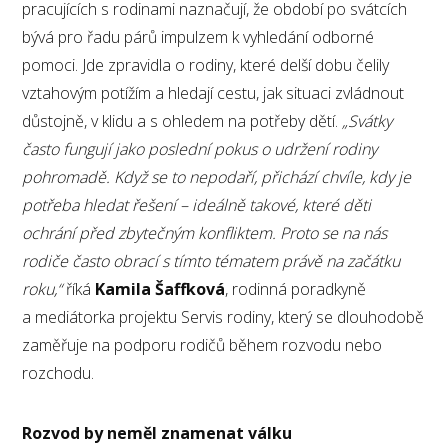
pracujících s rodinami naznačují, že období po svátcích
bývá pro řadu párů impulzem k vyhledání odborné
pomoci. Jde zpravidla o rodiny, které delší dobu čelily
vztahovým potížím a hledají cestu, jak situaci zvládnout
důstojně, v klidu a s ohledem na potřeby dětí.
„Svátky
často fungují jako poslední pokus o udržení rodiny
pohromadě. Když se to nepodaří, přichází chvíle, kdy je
potřeba hledat řešení – ideálně takové, které děti
ochrání před zbytečným konfliktem. Proto se na nás
rodiče často obrací s tímto tématem právě na začátku
roku,“
říká
Kamila Šaffková
, rodinná poradkyně
a mediátorka projektu Servis rodiny, který se dlouhodobě
zaměřuje na podporu rodičů během rozvodu nebo
rozchodu.
Rozvod by neměl znamenat válku