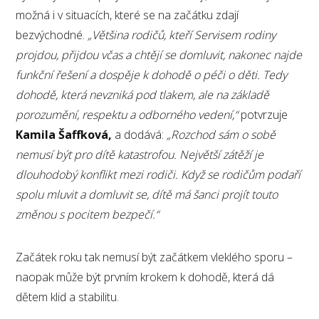
možná i v situacích, které se na začátku zdají
bezvýchodné.
„Většina rodičů, kteří Servisem rodiny
projdou, přijdou včas a chtějí se domluvit, nakonec najde
funkční řešení a dospěje k dohodě o péči o děti. Tedy
dohodě, která nevzniká pod tlakem, ale na základě
porozumění, respektu a odborného vedení,“
potvrzuje
Kamila Šaffková,
a dodává:
„Rozchod sám o sobě
nemusí být pro dítě katastrofou. Největší zátěží je
dlouhodobý konflikt mezi rodiči. Když se rodičům podaří
spolu mluvit a domluvit se, dítě má šanci projít touto
změnou s pocitem bezpečí.“
Začátek roku tak nemusí být začátkem vleklého sporu –
naopak může být prvním krokem k dohodě, která dá
dětem klid a stabilitu.