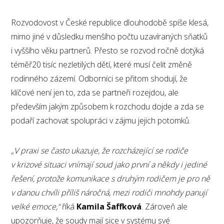
Rozvodovost v České republice dlouhodobě spíše klesá,
mimo jiné v důsledku menšího počtu uzavíraných sňatků
i vyššího věku partnerů. Přesto se rozvod ročně dotýká
téměř20 tisíc nezletilých dětí, které musí čelit změně
rodinného zázemí. Odborníci se přitom shodují, že
klíčové není jen to, zda se partneři rozejdou, ale
především jakým způsobem k rozchodu dojde a zda se
podaří zachovat spolupráci v zájmu jejich potomků.
„V praxi se často ukazuje, že rozcházející se rodiče
v krizové situaci vnímají soud jako první a někdy i jediné
řešení, protože komunikace s druhým rodičem je pro ně
v danou chvíli příliš náročná, mezi rodiči mnohdy panují
velké emoce,“
říká
Kamila Šaffková
. Zároveň ale
upozorňuje, že soudy mají sice v systému své