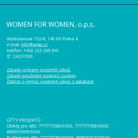
WOMEN FOR WOMEN, o.p.s.
Vlastislavova 152/4, 140 00 Praha 4
e-mail:
info@w4w.cz
telefon: +420 222 269 841
IČ: 24231509
Zásady ochrany osobních údajů
Zásady používání souborů cookies
Žádost o výmaz osobních údajů z databáze
_
ÚČTY PROJEKTŮ:
Obědy pro děti: 777777388/0300, 777777388/0600,
888555999/5500
Bydlení pro děti: 777777484/0300, 888555577/5500