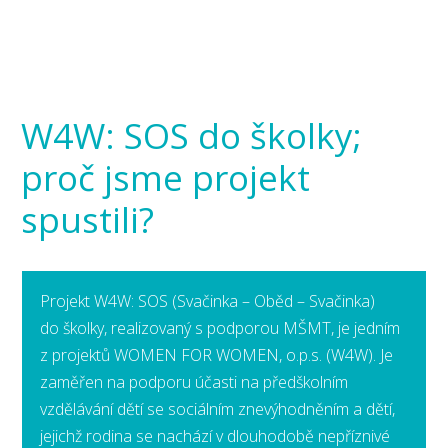
W4W: SOS do školky;
proč jsme projekt
spustili?
Projekt W4W: SOS (Svačinka – Oběd – Svačinka)
do školky, realizovaný s podporou MŠMT, je jedním
z projektů WOMEN FOR WOMEN, o.p.s. (W4W). Je
zaměřen na podporu účasti na předškolním
vzdělávání dětí se sociálním znevýhodněním a dětí,
jejichž rodina se nachází v dlouhodobě nepříznivé