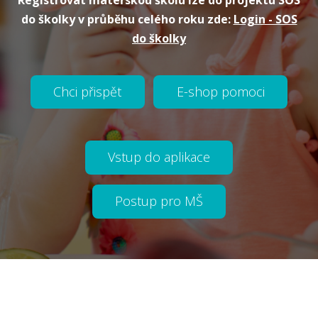
Registrovat mateřskou školu lze do projektu SOS
do školky v průběhu
celého roku zde:
Login - SOS
do školky
Chci přispět
E-shop pomoci
Vstup do aplikace
Postup pro MŠ