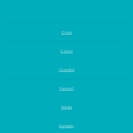
O nás
E-shop
Ocenění
Partneři
Média
Kontakty