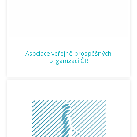
Asociace veřejně prospěšných
organizací ČR