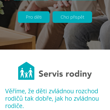
Pro děti
Chci přispět
Věříme, že děti zvládnou rozchod
rodičů tak dobře, jak ho zvládnou
rodiče.