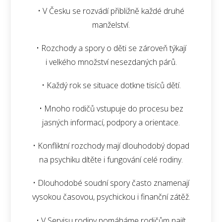
• V Česku se rozvádí přibližně každé druhé
manželství.
• Rozchody a spory o děti se zároveň týkají
i velkého množství nesezdaných párů.
• Každý rok se situace dotkne tisíců dětí.
• Mnoho rodičů vstupuje do procesu bez
jasných informací, podpory a orientace.
• Konfliktní rozchody mají dlouhodobý dopad
na psychiku dítěte i fungování celé rodiny.
• Dlouhodobé soudní spory často znamenají
vysokou časovou, psychickou i finanční zátěž.
• V Servisu rodiny pomáháme rodičům najít