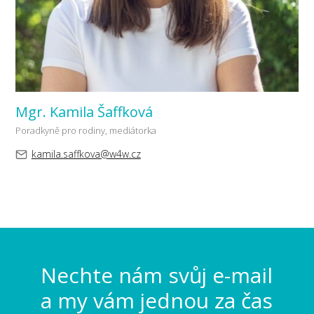
Mgr. Kamila Šaffková
Poradkyně pro rodiny, mediátorka
kamila.saffkova@w4w.cz
Nechte nám svůj e-mail
a my vám jednou za čas