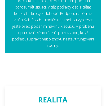
i praktické nástroje, které rodičům pomáhají
porozumět situaci, vidět potřeby dětí a dělat
konkrétní kroky k dohodě. Podporu nabízíme
v různých fázích – rodiče nás mohou vyhledat
ještě před podáním návrhu k soudu, v průběhu
opatrovnického řízení i po rozvodu, když
potřebují upravit nebo znovu nastavit fungování
rodiny.
REALITA