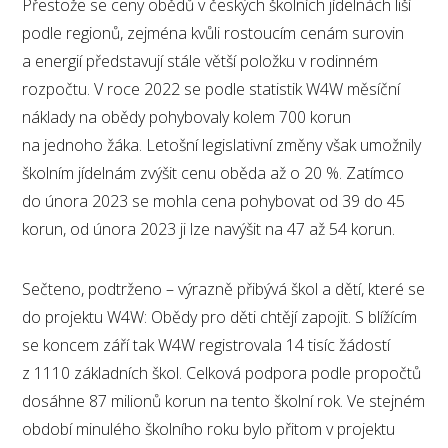
Přestože se ceny obědů v českých školních jídelnách liší
podle regionů, zejména kvůli rostoucím cenám surovin
a energií představují stále větší položku v rodinném
rozpočtu. V roce 2022 se podle statistik W4W měsíční
náklady na obědy pohybovaly kolem 700 korun
na jednoho žáka. Letošní legislativní změny však umožnily
školním jídelnám zvýšit cenu oběda až o 20 %. Zatímco
do února 2023 se mohla cena pohybovat od 39 do 45
korun, od února 2023 ji lze navýšit na 47 až 54 korun.
Sečteno, podtrženo – výrazně přibývá škol a dětí, které se
do projektu W4W: Obědy pro děti chtějí zapojit. S blížícím
se koncem září tak W4W registrovala 14 tisíc žádostí
z 1110 základních škol. Celková podpora podle propočtů
dosáhne 87 milionů korun na tento školní rok. Ve stejném
období minulého školního roku bylo přitom v projektu