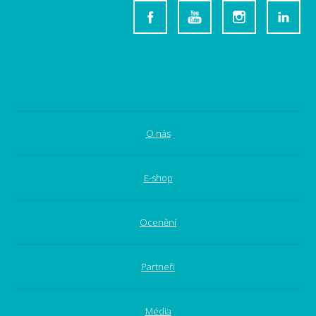
O nás
E-shop
Ocenění
Partneři
Média