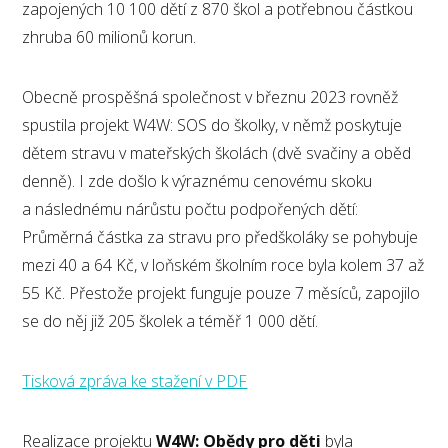
zapojených 10 100 dětí z 870 škol a potřebnou částkou
zhruba 60 milionů korun.
Obecně prospěšná společnost v březnu 2023 rovněž
spustila projekt W4W: SOS do školky, v němž poskytuje
dětem stravu v mateřských školách (dvě svačiny a oběd
denně). I zde došlo k výraznému cenovému skoku
a následnému nárůstu počtu podpořených dětí:
Průměrná částka za stravu pro předškoláky se pohybuje
mezi 40 a 64 Kč, v loňském školním roce byla kolem 37 až
55 Kč. Přestože projekt funguje pouze 7 měsíců, zapojilo
se do něj již 205 školek a téměř 1 000 dětí.
Tisková zpráva ke stažení v PDF
Realizace projektu
W4W: Obědy pro děti
byla