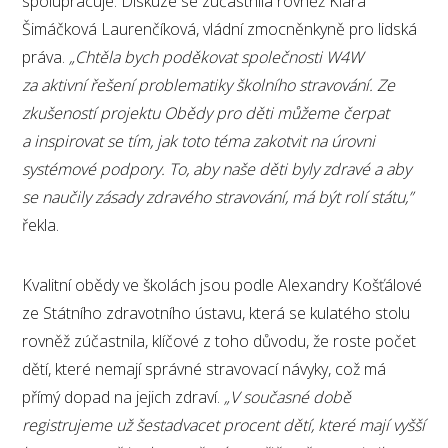
spolupracuje. Diskuze se zúčastnila rovněž Klára
Šimáčková Laurenčíková, vládní zmocněnkyně pro lidská
práva.
„Chtěla bych poděkovat společnosti W4W
za aktivní řešení problematiky školního stravování. Ze
zkušeností projektu Obědy pro děti můžeme čerpat
a inspirovat se tím, jak toto téma zakotvit na úrovni
systémové podpory. To, aby naše děti byly zdravé a aby
se naučily zásady zdravého stravování, má být rolí státu,”
řekla.
Kvalitní obědy ve školách jsou podle Alexandry Košťálové
ze Státního zdravotního ústavu, která se kulatého stolu
rovněž zúčastnila, klíčové z toho důvodu, že roste počet
dětí, které nemají správné stravovací návyky, což má
přímý dopad na jejich zdraví.
„V současné době
registrujeme už šestadvacet procent dětí, které mají vyšší