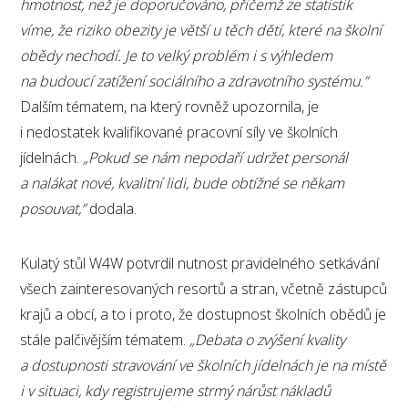
hmotnost, než je doporučováno, přičemž ze statistik
víme, že riziko obezity je větší u těch dětí, které na školní
obědy nechodí. Je to velký problém i s výhledem
na budoucí zatížení sociálního a zdravotního systému.”
Dalším tématem, na který rovněž upozornila, je
i nedostatek kvalifikované pracovní síly ve školních
jídelnách.
„Pokud se nám nepodaří udržet personál
a nalákat nové, kvalitní lidi, bude obtížné se někam
posouvat,”
dodala.
Kulatý stůl W4W potvrdil nutnost pravidelného setkávání
všech zainteresovaných resortů a stran, včetně zástupců
krajů a obcí, a to i proto, že dostupnost školních obědů je
stále palčivějším tématem.
„Debata o zvýšení kvality
a dostupnosti stravování ve školních jídelnách je na místě
i v situaci, kdy registrujeme strmý nárůst nákladů