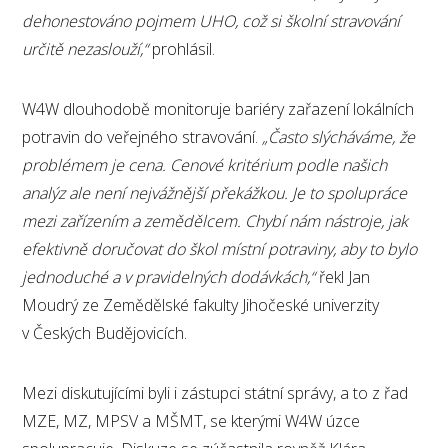
dehonestováno pojmem UHO, což si školní stravování
určitě nezaslouží,“
prohlásil.
W4W dlouhodobě monitoruje bariéry zařazení lokálních
potravin do veřejného stravování.
„Často slýcháváme, že
problémem je cena. Cenové kritérium podle našich
analýz ale není nejvážnější překážkou. Je to spolupráce
mezi zařízením a zemědělcem. Chybí nám nástroje, jak
efektivně doručovat do škol místní potraviny, aby to bylo
jednoduché a v pravidelných dodávkách,“
řekl Jan
Moudrý ze Zemědělské fakulty Jihočeské univerzity
v Českých Budějovicích.
Mezi diskutujícími byli i zástupci státní správy, a to z řad
MZE, MZ, MPSV a MŠMT, se kterými W4W úzce