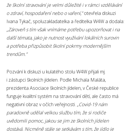
že školní stravování je velmi důležité i v rámci vzdělávání
o zdraví, hospodaření nebo o vaření,”
otevřela diskuzi
Ivana Tykač, spoluzakladatelka a ředitelka W4W a dodala:
„
Zároveň s tím však vnímáme potřebu upozorňovat i na
další témata, jako je nutnost využívání lokálních surovin
a potřeba přizpůsobit školní pokrmy modernějším
trendům.”
Pozvání k diskuzi u kulatého stolu W4W přijali mj.
i zástupci školních jídelen. Podle Michala Maláta,
prezidenta Asociace školních jídelen, v České republice
funguje kvalitní systém na stravování dětí, ale často má
negativní obraz v očích veřejnosti.
„Covid-19 nám
paradoxně udělal velkou službu tím, že si rodiče
uvědomili pomoc, jakou se jim ze školních jídelen
dostává. Nicméně stále se setkávám s tím, že jídlo je