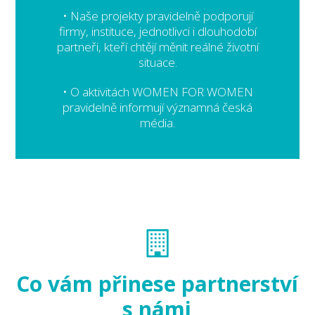
• Naše projekty pravidelně podporují
firmy, instituce, jednotlivci i dlouhodobí
partneři, kteří chtějí měnit reálné životní
situace.
• O aktivitách WOMEN FOR WOMEN
pravidelně informují významná česká
média.
Co vám přinese partnerství
s námi