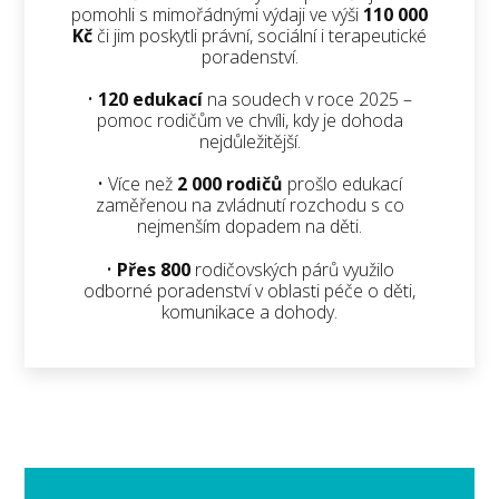
pomohli s mimořádnými výdaji ve výši
110 000
Kč
či jim poskytli právní, sociální i terapeutické
poradenství.
•
120 edukací
na soudech v roce 2025 –
pomoc rodičům ve chvíli, kdy je dohoda
nejdůležitější.
• Více než
2 000 rodičů
prošlo edukací
zaměřenou na zvládnutí rozchodu s co
nejmenším dopadem na děti.
•
Přes 800
rodičovských párů využilo
odborné poradenství v oblasti péče o děti,
komunikace a dohody.