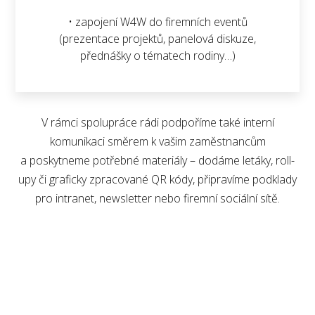
• zapojení W4W do firemních eventů
(prezentace projektů, panelová diskuze,
přednášky o tématech rodiny…)
V rámci spolupráce rádi podpoříme také interní
komunikaci směrem k vašim zaměstnancům
a poskytneme potřebné materiály – dodáme letáky, roll-
upy či graficky zpracované QR kódy, připravíme podklady
pro intranet, newsletter nebo firemní sociální sítě.