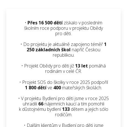
•
Přes 16 500 dětí
získalo v posledním
školním roce podporu v projektu Obědy
pro děti.
• Do projektu je aktuálně zapojeno téměř
1
250 základních škol
napříč Českou
republikou.
• Projekt Obědy pro děti již
13 let
pomáhá
rodinám v celé ČR.
• Projekt SOS do školky v roce 2025 podpořil
1 800 dětí
ve
400
mateřských školách.
• V projektu Bydlení pro děti jsme v roce 2025
uhradili
66
nájemních kaucí a tím pomohli
k důstojnému bydlení
133
dětem a jejich sólo
rodičům.
• Dalším klientům v Bydlení pro děti jsme