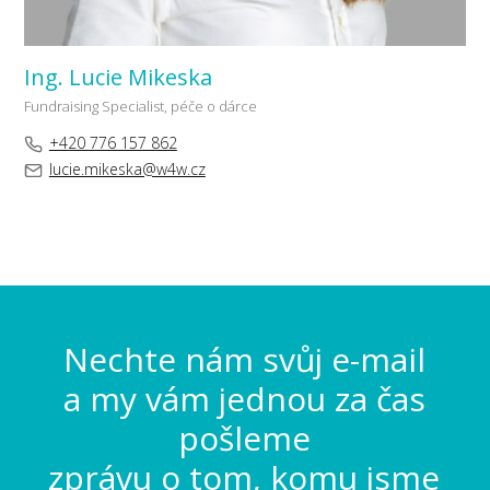
Ing. Lucie Mikeska
Fundraising Specialist, péče o dárce
+420 776 157 862
lucie.mikeska@w4w.cz
Nechte nám svůj e-mail
a my vám jednou za čas
pošleme
zprávu o tom, komu jsme