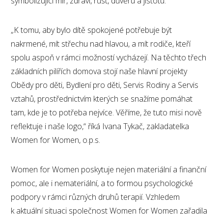
symbolizující mír, zdraví, růst, důvěru a jistotu.
„K tomu, aby bylo dítě spokojené potřebuje být
nakrmené, mít střechu nad hlavou, a mít rodiče, kteří
spolu aspoň v rámci možností vycházejí. Na těchto třech
základních pilířích domova stojí naše hlavní projekty
Obědy pro děti, Bydlení pro děti, Servis Rodiny a Servis
vztahů, prostřednictvím kterých se snažíme pomáhat
tam, kde je to potřeba nejvíce. Věříme, že tuto misi nově
reflektuje i naše logo,“ říká Ivana Tykač, zakladatelka
Women for Women, o.p.s.
Women for Women poskytuje nejen materiální a finanční
pomoc, ale i nemateriální, a to formou psychologické
podpory v rámci různých druhů terapií. Vzhledem
k aktuální situaci společnost Women for Women zařadila