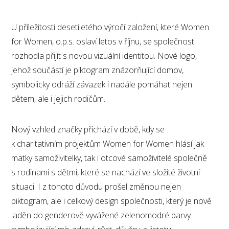
U příležitosti desetiletého výročí založení, které Women
for Women, o.p.s. oslaví letos v říjnu, se společnost
rozhodla přijít s novou vizuální identitou. Nové logo,
jehož součástí je piktogram znázorňující domov,
symbolicky odráží závazek i nadále pomáhat nejen
dětem, ale i jejich rodičům.
Nový vzhled značky přichází v době, kdy se
k charitativním projektům Women for Women hlásí jak
matky samoživitelky, tak i otcové samoživitelé společně
s rodinami s dětmi, které se nachází ve složité životní
situaci. I z tohoto důvodu prošel změnou nejen
piktogram, ale i celkový design společnosti, který je nově
laděn do genderově vyvážené zelenomodré barvy