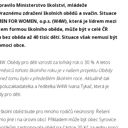
pravilo Ministerstvo školství, mládeže
výraznému zdražení školních obědů a svačin. Situace
MEN FOR WOMEN, o.p.s. (W4W), která je lídrem mezi
tem formou školního oběda, může být v celé ČR
 bez oběda až 40 tisíc dětí. Situace však nemusí být
omoci obce.
: Obědy pro děti vzrostl za loňský rok o 30 %. A letos
 měsíců tohoto školního roku je v našem projektu Obědy
 než tomu bylo v předešl
ém školním roce. Aktuálně tak
spoluzakladatelka a ředitelka W4W Ivana Tykač, která je
 pro děti.
n školní oběd bude pro mnoho rodičů neúnosný. Řešení
mo jiné i na úrovni obcí. Příkladem může být obec Syrovice
školákům zastropovala oběd na částce 20 Kč za jednu porci.