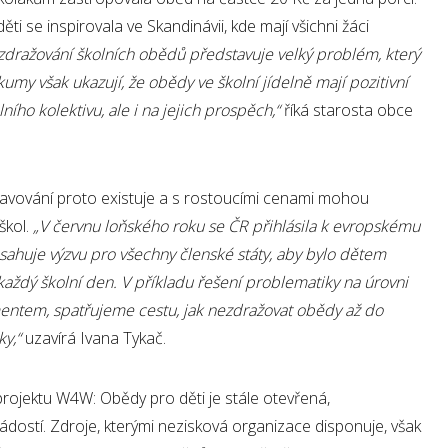
i se inspirovala ve Skandinávii, kde mají všichni žáci
zdražování školních obědů představuje velký probl
é
m, který
kumy však ukazují, že obědy ve školní jídelně mají pozitivní
lního kolektivu, ale i na jejich prospěch,“
říká starosta obce
ravování proto existuje a s rostoucími cenami mohou
škol.
„V červnu loňského roku se ČR přihlásila k evropsk
é
mu
sahuje výzvu pro všechny člensk
é
státy, aby bylo dětem
 každý školní den. V příkladu řešení problematiky na úrovni
umentem, spatřujeme cestu, jak nezdražovat obědy až
do
ky,“
uzavírá Ivana Tykač.
 projektu W4W: Obědy pro děti je stále otevřená,
žádostí. Zdroje, kterými nezisková organizace disponuje, však