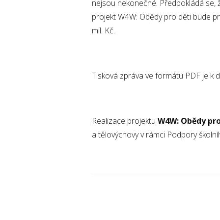
nejsou nekonečné. Předpokládá se, ž
projekt W4W: Obědy pro děti bude pro
mil. Kč.
Tisková zpráva ve formátu PDF je k di
Realizace projektu
W4W: Obědy pro
a tělovýchovy v rámci Podpory školní