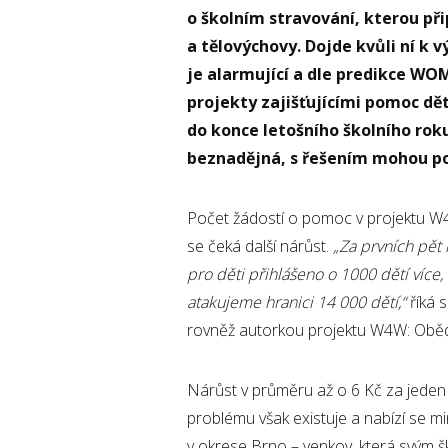
o školním stravování, kterou při
a tělovýchovy. Dojde kvůli ní k 
je alarmující a dle predikce WO
projekty zajišťujícími pomoc dě
do konce letošního školního roku
beznadějná, s řešením mohou p
Počet žádostí o pomoc v projektu W4W
se čeká další nárůst.
„Za prvních pět
pro děti přihlášeno o 1000 dětí více,
atakujeme hranici 14 000 dětí,
“
říká 
rovněž autorkou projektu W4W: Obědy
Nárůst v průměru až o 6 Kč za jede
problému však existuje a nabízí se mi
v okrese Brno – venkov, která svým 