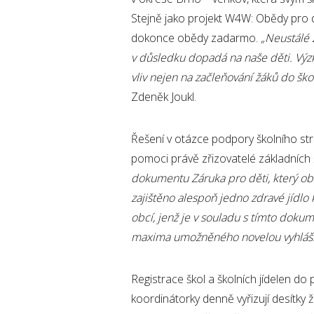
Stejně jako projekt W4W: Obědy pro dět
dokonce obědy zadarmo.
„Neustál
é
v důsledku dopadá na naše dě
ti. V
ýz
vliv nejen na začleňování žáků
do
ško
Zdeněk Joukl.
Řešení v otázce podpory školního st
pomoci právě zřizovatelé základních 
dokumentu Záruka pro děti, který ob
zajištěno alespoň jedno zdrav
é
jídlo
obcí, jenž je v souladu s tímto dok
maxima umo
žněn
é
ho novelou vyhláš
Registrace škol a školních jídelen do
koordinátorky denně vyřizují desítky 