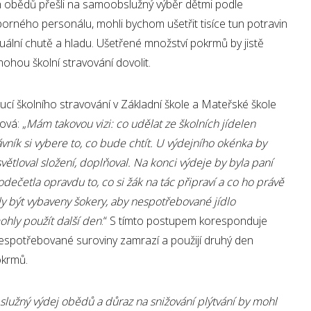
ch obědů přešli na samoobslužný výběr dětmi podle
rného personálu, mohli bychom ušetřit tisíce tun potravin
ální chutě a hladu. Ušetřené množství pokrmů by jistě
emohou školní stravování dovolit.
ucí školního stravování v Základní škole a Mateřské škole
ová: „
Mám takovou vizi: co udělat ze školních jídelen
ník si vybere to, co bude chtít. U výdejního okénka by
větloval složení, doplňoval. Na konci výdeje by byla paní
odečetla opravdu to, co si žák na tác připraví a co ho právě
ěly být vybaveny šokery, aby nespotřebované jídlo
ohly použít další den
.“ S tímto postupem koresponduje
 nespotřebované suroviny zamrazí a použijí druhý den
okrmů.
lužný výdej obědů a důraz na snižování plýtvání by mohl