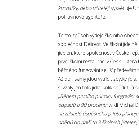
kuchařky, nebo učitelé,
“ vysvětluje U
potravinové agentuře.
Tento způsob výdeje školního oběda v
společnost Delirest. Ve školní jídeln
jídelen, které společnost v České rep
první školní restauraci v Česku, kte
běžného fungování se liší především tí
Až dojí, samy jdou vytřídit zbytky jídl
si vzaly jen tolik jídla, kolik snědí. U
„
Během prvního půlroku fungování se
odpadů o 90 procent,“
tvrdí Michal D
na základě úspěšného pilotu plánuje
obědů do dalších 3 školních jídelen,“