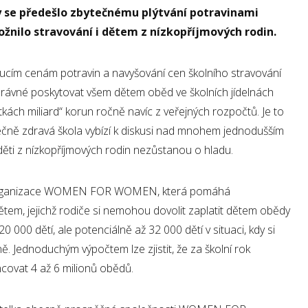
y se předešlo zbytečnému plýtvání potravinami
ožnilo stravování i dětem z nízkopříjmových rodin.
ucím cenám potravin a navyšování cen školního stravování
právné poskytovat všem dětem oběd ve školních jídelnách
kách miliard“ korun ročně navíc z veřejných rozpočtů. Je to
tečně zdravá škola vybízí k diskusi nad mnohem jednodušším
e děti z nízkopříjmových rodin nezůstanou o hladu.
organizace WOMEN FOR WOMEN, která pomáhá
ětem, jejichž rodiče si nemohou dovolit zaplatit dětem obědy
 20 000 dětí, ale potenciálně až 32 000 dětí v situaci, kdy si
ě. Jednoduchým výpočtem lze zjistit, že za školní rok
ancovat 4 až 6 milionů obědů.