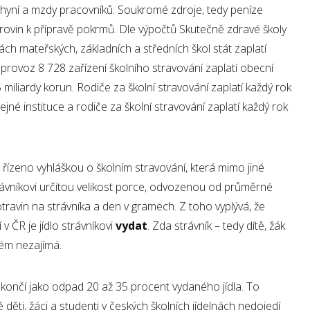
chyní a mzdy pracovníků. Soukromé zdroje, tedy peníze
urovin k přípravě pokrmů. Dle výpočtů Skutečně zdravé školy
ách mateřských, základních a středních škol stát zaplatí
a provoz 8 728 zařízení školního stravování zaplatí obecní
5 miliardy korun. Rodiče za školní stravování zaplatí každý rok
řejné instituce a rodiče za školní stravování zaplatí každý rok
e řízeno vyhláškou o školním stravování, která mimo jiné
rávníkovi určitou velikost porce, odvozenou od průměrné
ravin na strávníka a den v gramech. Z toho vyplývá, že
v ČR je jídlo strávníkovi
vydat
. Zda strávník – tedy dítě, žák
stém nezajímá.
končí jako odpad 20 až 35 procent vydaného jídla. To
děti, žáci a studenti v českých školních jídelnách nedojedí