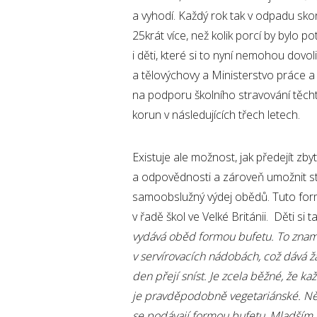
a vyhodí. Každý rok tak v odpadu sko
25krát více, než kolik porcí by bylo p
i děti, které si to nyní nemohou dovoli
a tělovýchovy a Ministerstvo práce a
na podporu školního stravování těch
korun v následujících třech letech.
Existuje ale možnost, jak předejít zb
a odpovědnosti a zároveň umožnit st
samoobslužný výdej obědů. Tuto formu
v řadě škol ve Velké Británii. Děti si
vydává oběd formou bufetu. To znamen
v servírovacích nádobách, což dává ž
den přejí sníst. Je zcela běžné, že k
je pravděpodobně vegetariánské. Něk
se podávají formou bufetu
.
Mladším 