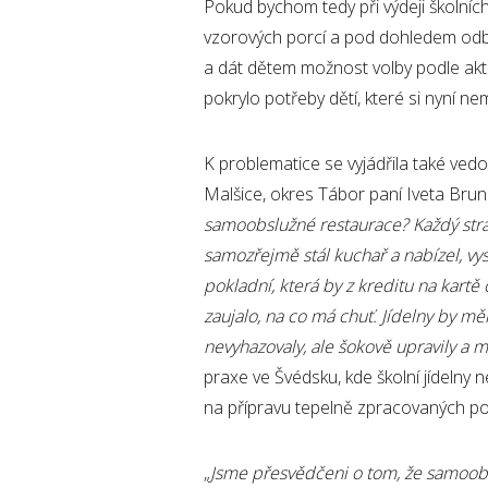
Pokud bychom tedy při výdeji školní
vzorových porcí a pod dohledem odbo
a dát dětem možnost volby podle aktu
pokrylo potřeby dětí, které si nyní n
K problematice se vyjádřila také vedo
Malšice, okres Tábor paní Iveta Brun
samoobslužné restaurace? Každý stráv
samozřejmě stál kuchař a nabízel, vys
pokladní, která by z kreditu na kartě 
zaujalo, na co má chuť. Jídelny by m
nevyhazovaly, ale šokově upravily a m
praxe ve Švédsku, kde školní jídelny
na přípravu tepelně zpracovaných p
„
Jsme přesvědčeni o tom, že samoobs