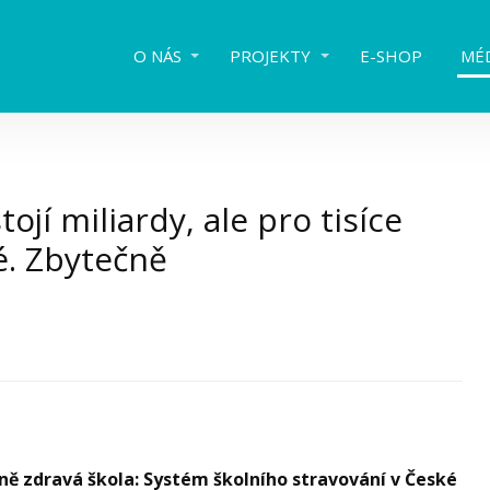
O NÁS
PROJEKTY
E-SHOP
MÉ
tojí miliardy, ale pro tisíce
é. Zbytečně
čně zdravá škola: Systém školního stravování v České