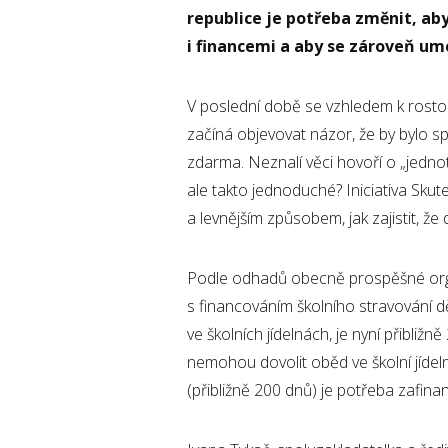
republice je potřeba změnit, ab
i financemi a aby se zároveň um
V poslední době se vzhledem k rosto
začíná objevovat názor, že by bylo s
zdarma. Neznalí věci hovoří o „jednot
ale takto jednoduché? Iniciativa Sku
a levnějším způsobem, jak zajistit, ž
Podle odhadů obecně prospěšné 
s financováním školního stravování d
ve školních jídelnách, je nyní přibližně
nemohou dovolit oběd ve školní jídeln
(přibližně 200 dnů) je potřeba zafin