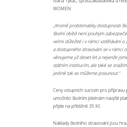
Ivana Tykač, spoluzakladatelka a ř
WOMEN:
„Kromě problematiky dostupnosti šk
školní oběd není pouhým zabezpečení
velmi důležité i v rámci vzdělávání
o 
a dostupného stravování se v rám
věnujeme již deset let a nejenže jsm
státním institucím, ale také se snaž
jedině tak se můžeme posunout.“
Ceny vstupních surovin pro přípravu 
umožnilo školním jídelnám navýšit pla
přijde na přibližně 35 Kč.
Náklady školního stravování jsou hr