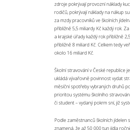
zdroje pokrývají provozní náklady ku
rodičů, pokrývají náklady na nákup s
za mzdy pracovníků ve školních jídeln
přibližně 5,5 miliardy Kč každý rok. Z
a krajské úřady každý rok přibližně 2,
přibližně 8 miliard Kč. Celkem tedy ve
okolo 16 miliard Kč.
Školní stravování v České republice j
ukládá vývařovně povinnost vydat st
měsíční spotřeby vybraných druhů pot
prioritou systému školního stravování 
či student – vydaný pokrm sní, již sy
Podle zaměstnanců školních jídelen s
znamená, že až 50 000 tun jídla ročně 