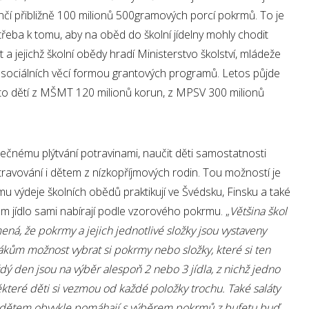
nčí přibližně 100 milionů 500gramových porcí pokrmů. To je
otřeba k tomu, aby na oběd do školní jídelny mohly chodit
t a jejichž školní obědy hradí Ministerstvo školství, mládeže
 sociálních věcí formou grantových programů. Letos půjde
to dětí z MŠMT 120 milionů korun, z MPSV 300 milionů
ytečnému plýtvání potravinami, naučit děti samostatnosti
ravování i dětem z nízkopříjmových rodin. Tou možností je
 výdeje školních obědů praktikují ve Švédsku, Finsku a také
 tam jídlo sami nabírají podle vzorového pokrmu. „
Většina škol
á, že pokrmy a jejich jednotlivé složky jsou vystaveny
ákům možnost vybrat si pokrmy nebo složky, které si ten
aždý den jsou na výběr alespoň 2 nebo 3 jídla, z nichž jedno
teré děti si vezmou od každé položky trochu. Také saláty
dětem obvykle pomáhají s výběrem pokrmů z bufetu buď