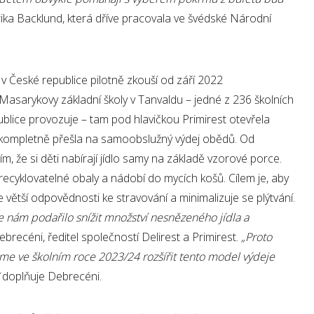
lrika Backlund, která dříve pracovala ve švédské Národní
 České republice pilotně zkouší od září 2022
ě Masarykovy základní školy v Tanvaldu – jedné z 236 školních
ublice provozuje – tam pod hlavičkou Primirest otevřela
rá kompletně přešla na samoobslužný výdej obědů. Od
m, že si děti nabírají jídlo samy na základě vzorové porce.
a, recyklovatelné obaly a nádobí do mycích košů. Cílem je, aby
čí se větší odpovědnosti ke stravování a minimalizuje se plýtvání.
 nám podařilo snížit množství nesnězeného jídla a
ebrecéni, ředitel společností Delirest a Primirest.
„Proto
me ve školním roce 2023/24 rozšířit tento model výdeje
doplňuje Debrecéni.