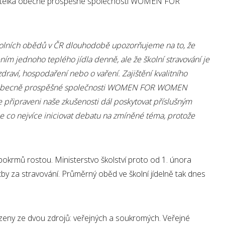
editelka obecně prospěšné společnosti WOMEN FOR
olních obědů v ČR dlouhodobě upozorňujeme na to, že
m jednoho teplého jídla denně, ale že školní stravování je
zdraví, hospodaření nebo o vaření. Zajištění kvalitního
ci obecně prospěšné společnosti WOMEN FOR WOMEN
e připraveni naše zkušenosti dál poskytovat příslušným
íme co nejvíce iniciovat debatu na zmíněné téma, protože
pokrmů rostou. Ministerstvo školství proto od 1. února
tby za stravování. Průměrný oběd ve školní jídelně tak dnes
azeny ze dvou zdrojů: veřejných a soukromých. Veřejné