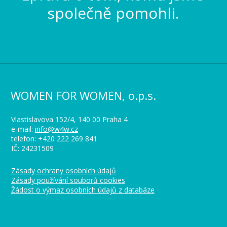
společně pomohli.
WOMEN FOR WOMEN, o.p.s.
Vlastislavova 152/4, 140 00 Praha 4
e-mail:
info@w4w.cz
telefon: +420 222 269 841
IČ: 24231509
Zásady ochrany osobních údajů
Zásady používání souborů cookies
Žádost o výmaz osobních údajů z databáze