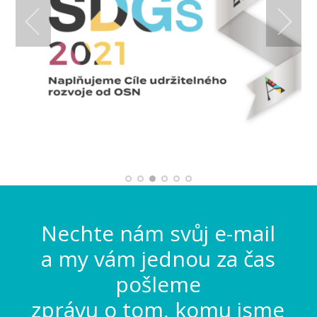
Nechte nám svůj e-mail
a my vám jednou za čas
pošleme
zprávu o tom, komu jsme