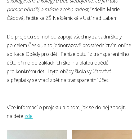
s kolegyněmi a kolegy u dětí sledujeme, co jim tato
pomoc přin
áší, a
máme z toho radost,“
sdělila Marie
Čápová, ředitelka ZŠ Neštěmická v Ústí nad Labem.
Do projektu se mohou zapojit všechny základní školy
po celém Česku, a to jednorázově prostřednictvím online
aplikace Obědy pro děti. Peníze putují z transparentního
účtu přímo do základních škol na platbu obědů
pro konkrétní děti. I tyto obědy škola vyúčtovává
a přeplatky se vrací zpět na transparentní účet.
Více informací o projektu a o tom, jak se do něj zapojit,
najdete
zde
.