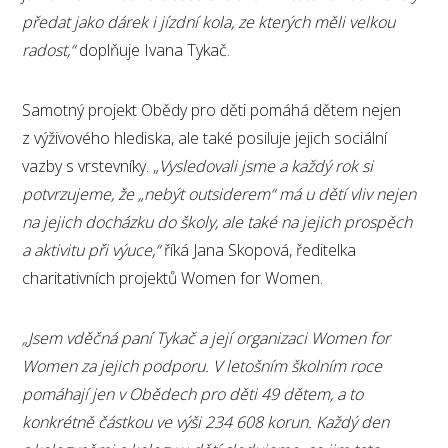
předat jako dárek i jízdní kola, ze kterých měli velkou
radost,“
doplňuje Ivana Tykač.
Samotný projekt Obědy pro děti pomáhá dětem nejen
z výživového hlediska, ale také posiluje jejich sociální
vazby s vrstevníky. „
Vysledovali jsme a každý rok si
potvrzujeme, že
„
nebýt outsiderem
“
má u dětí
vliv nejen
na jejich docházku do školy, ale také na jejich prospěch
a aktivitu při výuce,
“
říká Jana Skopová, ředitelka
charitativních projektů Women for Women.
„Jsem vděčná paní Tykač a její organizaci Women for
Women za jejich podporu. V letošním školním roce
pomáhají jen v Obědech pro děti 49 dětem, a to
konkrétně částkou ve výši 234 608 korun. Každý den