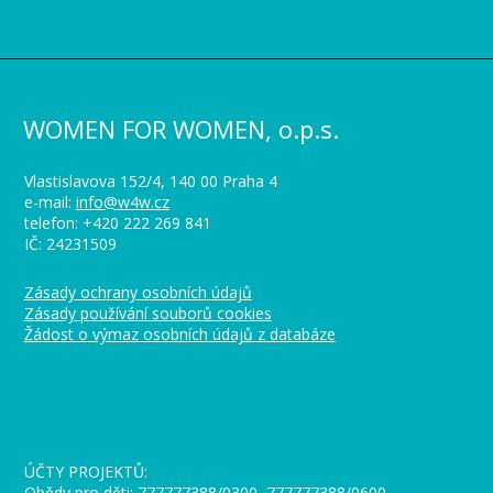
WOMEN FOR WOMEN, o.p.s.
Vlastislavova 152/4, 140 00 Praha 4
e-mail:
info@w4w.cz
telefon: +420 222 269 841
IČ: 24231509
Zásady ochrany osobních údajů
Zásady používání souborů cookies
Žádost o výmaz osobních údajů z databáze
_
ÚČTY PROJEKTŮ:
Obědy pro děti: 777777388/0300, 777777388/0600,