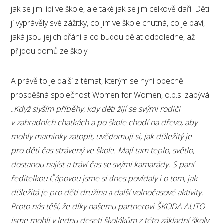
jak se jim líbí ve škole, ale také jak se jim celkově daří. Děti
jí vyprávěly své zážitky, co jim ve škole chutná, co je baví,
jaká jsou jejich přání a co budou dělat odpoledne, až
přijdou domů ze školy.
A právě to je další z témat, kterým se nyní obecně
prospěšná společnost Women for Women, o.p.s. zabývá.
„Když slyším příběhy, kdy děti žijí se svými rodiči
v zahradních chatkách a po škole chodí na dřevo, aby
mohly maminky zatopit, uvědomuji si, jak důležitý je
pro děti čas strávený ve škole. Mají tam teplo, světlo,
dostanou najíst a tráví čas se svými kamarády. S paní
ředitelkou Čápovou jsme si dnes povídaly i o tom, jak
důležitá je pro děti družina a další volnočasové aktivity.
Proto nás těší, že díky našemu partnerovi ŠKODA AUTO
jsme mohli v lednu deseti školákům z této základní školy