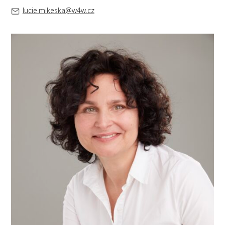
lucie.mikeska@w4w.cz