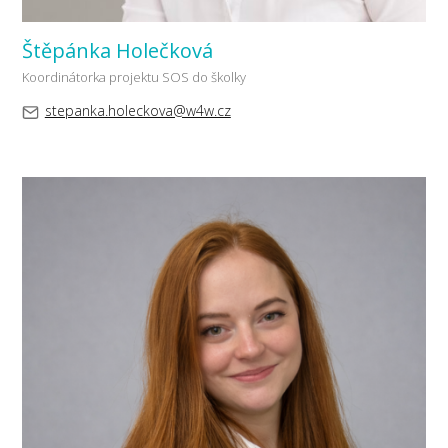
Štěpánka Holečková
Koordinátorka projektu SOS do školky
stepanka.holeckova@w4w.cz