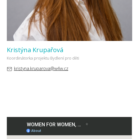
Kristýna Krupařová
Koordinátorka projektu Bydlení pro děti
kristyna.kruparova@w4w.cz