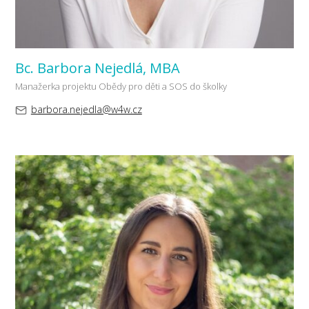
Bc. Barbora Nejedlá, MBA
Manažerka projektu Obědy pro děti a SOS do školky
barbora.nejedla@w4w.cz