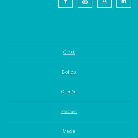
O nás
E-shop
Ocenění
Partneři
Média