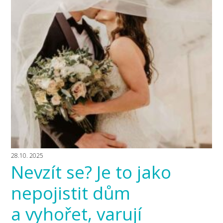
28.10. 2025
Nevzít se? Je to jako
nepojistit dům
a vyhořet, varují