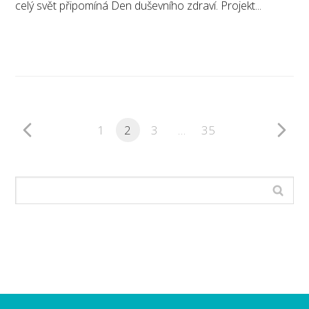
celý svět připomíná Den duševního zdraví. Projekt...
1
2
3
…
35