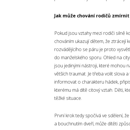
Jak může chování rodičů zmírnit
Pokud jsou vztahy mezi rodiči silně ko
chováním ukazují dětem, že ztrácejí 
rozvádějícího se páru je proto vysvět
do manželského sporu. Ohled na city d
jsou jedinými nástroji, které mohou 
větších traumat. Je třeba volit slova 
informovat o charakteru hádek, připis
kterému má dítě citový vztah. Děti, k
těžké situace.
První krok tedy spočívá ve sdělení, že
a bouchnutím dveří, může dítěti způs