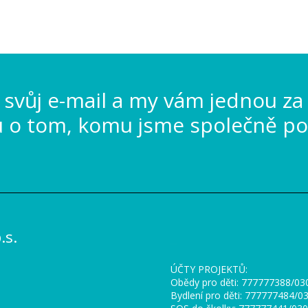
svůj e-mail a my vám jednou za
u o tom, komu jsme společně po
s.
_
ÚČTY PROJEKTŮ:
Obědy pro děti: 777777388/0
Bydlení pro děti: 777777484/