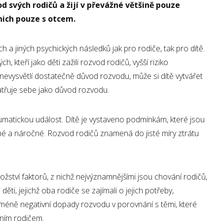
vod svých rodičů a žijí v převážné většině pouze
nich pouze s otcem.
a jiných psychických následků jak pro rodiče, tak pro dítě.
 kteří jako děti zažili rozvod rodičů, vyšší riziko
evysvětlí dostatečně důvod rozvodu, může si dítě vytvářet
patřuje sebe jako důvod rozvodu.
matickou událost. Dítě je vystaveno podmínkám, které jsou
é a náročné. Rozvod rodičů znamená do jisté míry ztrátu
žství faktorů, z nichž nejvýznamnějšími jsou chování rodičů,
děti, jejichž oba rodiče se zajímali o jejich potřeby,
jí méně negativní dopady rozvodu v porovnání s těmi, které
ním rodičem.