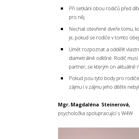
Při setkání obou rodičů před dít
pro něj.
Nechat otevřené dveře tomu, kdy
je, pokud se rodiče v tomto ob
Umět rozpoznat a oddělit vlastní
diametrálně odlišné. Rodič musí p
partner, se kterým on aktuálně n
Pokud jsou tyto body pro rodiče
zájmu i v zájmu jeho dítěte neby
Mgr. Magdaléna Steinerová,
psycholožka spolupracující s W4W