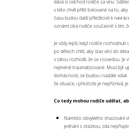
dává si odchod rodiče za vinu. Sdělení
v této chvíli příliš šokované na to, 
času budou další příležitosti k navrá
oznámí oba rodiče současně s tím, že
Je vždy lepší, když rodiče rozhodnut
po dětech chtít, aby stav věcí do det
s tátou rozhodli, že se rozvedou. Je 
nejméně traumatizované. Musí být uji
domácnosti, se budou i nadále vídat. 
že situace, i přestože je nepříznivá, 
Co tedy mohou rodiče udělat, ab
Namísto obvyklého shazování vin
jednání s otázkou, zda nepřispív