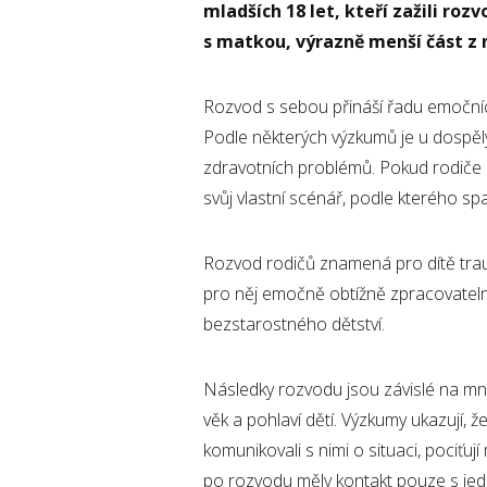
mladších 18 let, kteří zažili roz
s matkou, výrazně menší část z 
Rozvod s sebou přináší řadu emočních 
Podle některých výzkumů je u dospělých,
zdravotních problémů. Pokud rodiče n
svůj vlastní scénář, podle kterého s
Rozvod rodičů znamená pro dítě trau
pro něj emočně obtížně zpracovateln
bezstarostného dětství.
Následky rozvodu jsou závislé na mno
věk a pohlaví dětí. Výzkumy ukazují, že 
komunikovali s nimi o situaci, pociťu
po rozvodu měly kontakt pouze s jed