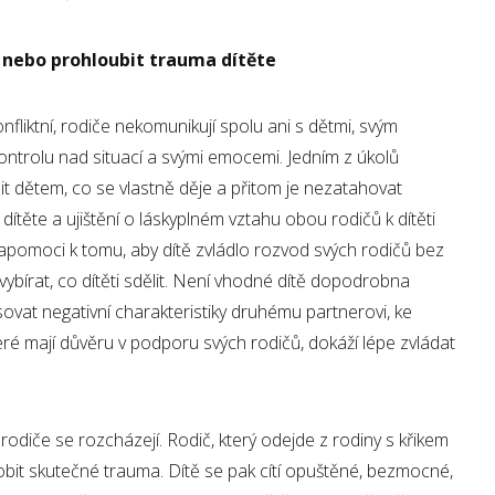
 nebo prohloubit trauma dítěte
nfliktní, rodiče nekomunikují spolu ani s dětmi, svým
kontrolu nad situací a svými emocemi. Jedním z úkolů
lit dětem, co se vlastně děje a přitom je nezatahovat
ítěte a ujištění o láskyplném vztahu obou rodičů k dítěti
napomoci k tomu, aby dítě zvládlo rozvod svých rodičů bez
a vybírat, co dítěti sdělit. Není vhodné dítě dopodrobna
ovat negativní charakteristiky druhému partnerovi, ke
teré mají důvěru v podporu svých rodičů, dokáží lépe zvládat
 rodiče se rozcházejí. Rodič, který odejde z rodiny s křikem
obit skutečné trauma. Dítě se pak cítí opuštěné, bezmocné,