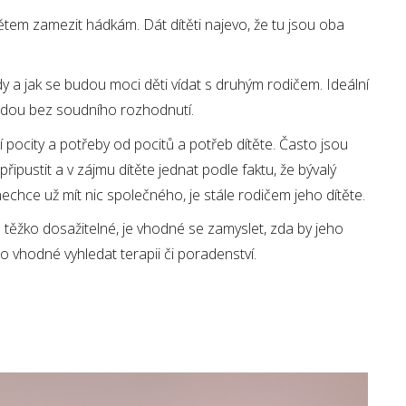
ětem zamezit hádkám. Dát dítěti najevo, že tu jsou oba
 a jak se budou moci děti vídat s druhým rodičem. Ideální
ejdou bez soudního rozhodnutí.
 pocity a potřeby od pocitů a potřeb dítěte. Často jsou
řipustit a v zájmu dítěte jednat podle faktu, že bývalý
echce už mít nic společného, je stále rodičem jeho dítěte.
 těžko dosažitelné, je vhodné se zamyslet, zda by jeho
lo vhodné vyhledat terapii či poradenství.