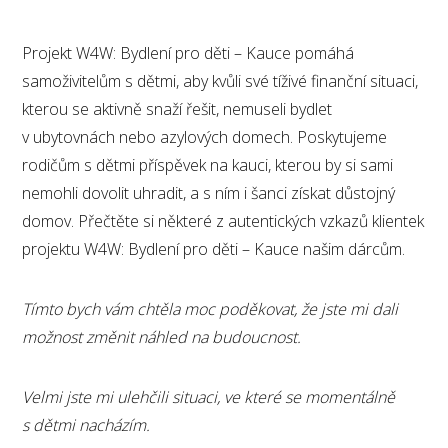
Projekt W4W: Bydlení pro děti – Kauce pomáhá
samoživitelům s dětmi, aby kvůli své tíživé finanční situaci,
kterou se aktivně snaží řešit, nemuseli bydlet
v ubytovnách nebo azylových domech. Poskytujeme
rodičům s dětmi příspěvek na kauci, kterou by si sami
nemohli dovolit uhradit, a s ním i šanci získat důstojný
domov. Přečtěte si některé z autentických vzkazů klientek
projektu W4W: Bydlení pro děti – Kauce našim dárcům.
Tímto bych vám chtěla moc poděkovat, že jste mi dali
možnost změnit náhled na budoucnost.
Velmi jste mi ulehčili situaci, ve které se momentálně
s dětmi nacházím.