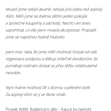
Museli jsme odejít akutně, nebyla jiná volba než azylový
dům. Měli jsme se dvěma dětmi jeden pokojík
a společné koupelny a záchody. Nechci ani dnes
vzpomínat, co vše jsem musela akceptovat. Propadli
jsme se najednou hodně hluboko.
Jsem moc ráda, že jsme měli možnost čerpat od vaší
organizace podporu a děkuji srdečně donátorům, že
pomáhají rodinám dostat se přes těžko zvládnutelné
nesnáze.
Nyní máme možnost žít s dcerou v pěkném bytě.
Za azylový dům se jí ve škole smáli.
Projekt W4W: Bydlení pro děti – Kauce by nemohl