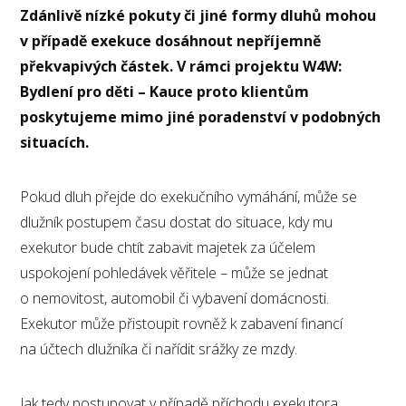
Zdánlivě nízké pokuty či jiné formy dluhů mohou
v případě exekuce dosáhnout nepříjemně
překvapivých částek. V rámci projektu W4W:
Bydlení pro děti – Kauce proto klientům
poskytujeme mimo jiné poradenství v podobných
situacích.
Pokud dluh přejde do exekučního vymáhání, může se
dlužník postupem času dostat do situace, kdy mu
exekutor bude chtít zabavit majetek za účelem
uspokojení pohledávek věřitele – může se jednat
o nemovitost, automobil či vybavení domácnosti.
Exekutor může přistoupit rovněž k zabavení financí
na účtech dlužníka či nařídit srážky ze mzdy.
Jak tedy postupovat v případě příchodu exekutora