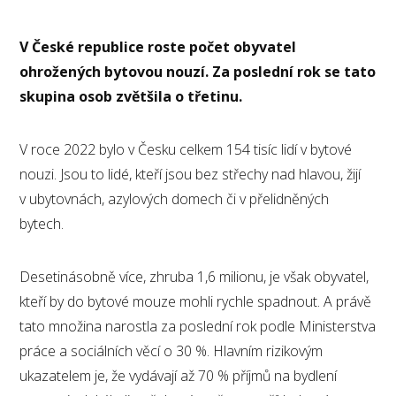
V České republice roste počet obyvatel
ohrožených bytovou nouzí. Za poslední rok se tato
skupina osob zvětšila o třetinu.
V roce 2022 bylo v Česku celkem 154 tisíc lidí v bytové
nouzi. Jsou to lidé, kteří jsou bez střechy nad hlavou, žijí
v ubytovnách, azylových domech či v přelidněných
bytech.
Desetinásobně více, zhruba 1,6 milionu, je však obyvatel,
kteří by do bytové mouze mohli rychle spadnout. A právě
tato množina narostla za poslední rok podle Ministerstva
práce a sociálních věcí o 30 %. Hlavním rizikovým
ukazatelem je, že vydávají až 70 % příjmů na bydlení