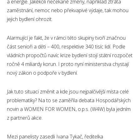
a energie. Jakékoli nečekané změny, například ztráta
zaměstnání, nemoc nebo překvapivé výdaje, tak mohou
jejich bydlení ohrozit.
Alarmující je fakt, že v rámci této skupiny tvoří značnou
část senioři a děti – 400, respektive 340 tisíc lidí. Podle
vládních propočtů navíc krize bydlení stojí státní rozpočet
ročně 4 miliardy korun. I proto nyní ministerstva chystají
nový zákon o podpoře v bydlení.
Jak tuto situaci změnit a kde jsou nejpalčivější místa celé
problematiky? Na to se zaměřila debata Hospodářských
novin a WOMEN FOR WOMEN, o.p.s. (W4W) byla jedním
z partnerů akce.
Mezi panelisty zasedli Ivana Tykač, ředitelka