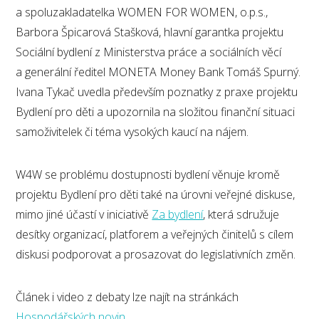
a spoluzakladatelka WOMEN FOR WOMEN, o.p.s.,
Barbora Špicarová Stašková, hlavní garantka projektu
Sociální bydlení z Ministerstva práce a sociálních věcí
a generální ředitel MONETA Money Bank Tomáš Spurný.
Ivana Tykač uvedla především poznatky z praxe projektu
Bydlení pro děti a upozornila na složitou finanční situaci
samoživitelek či téma vysokých kaucí na nájem.
W4W se problému dostupnosti bydlení věnuje kromě
projektu Bydlení pro děti také na úrovni veřejné diskuse,
mimo jiné účastí v iniciativě
Za bydlení
, která sdružuje
desítky organizací, platforem a veřejných činitelů s cílem
diskusi podporovat a prosazovat do legislativních změn.
Článek i video z debaty lze najít na stránkách
Hospodářských novin
.