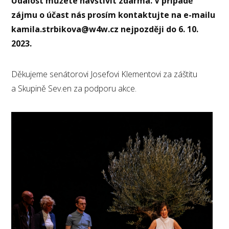
Událost můžete navštívit zdarma. V případě
zájmu o účast nás prosím kontaktujte na e-mailu
kamila.strbikova@w4w.cz
nejpozději do 6
. 10.
2023.
Děkujeme senátorovi Josefovi Klementovi za záštitu
a Skupině Sev.en za podporu akce.