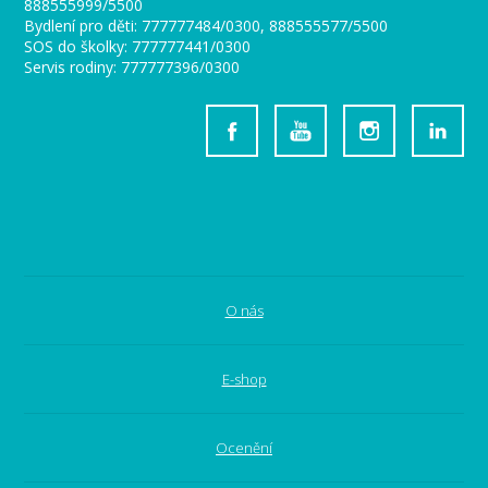
888555999/5500
Bydlení pro děti: 777777484/0300, 888555577/5500
SOS do školky: 777777441/0300
Servis rodiny: 777777396/0300
O nás
E-shop
Ocenění