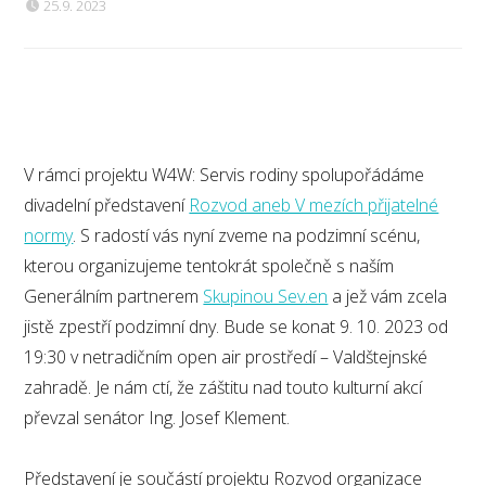
25.9. 2023
V rámci projektu W4W: Servis rodiny spolupořádáme
divadelní představení
Rozvod aneb V mezích přijatelné
normy
. S radostí vás nyní zveme na podzimní scénu,
kterou organizujeme tentokrát společně s naším
Generálním partnerem
Skupinou Sev.en
a jež vám zcela
jistě zpestří podzimní dny. Bude se konat 9. 10. 2023 od
19:30 v netradičním open air prostředí – Valdštejnské
zahradě. Je nám ctí, že záštitu nad touto kulturní akcí
převzal senátor Ing. Josef Klement.
Představení je součástí projektu Rozvod organizace