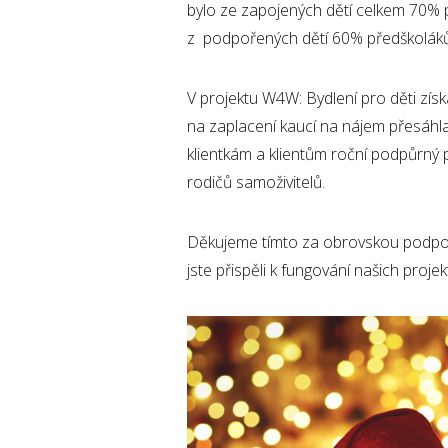
bylo ze zapojených dětí celkem 70% p
z podpořených dětí 60% předškoláků 
V projektu W4W: Bydlení pro děti zís
na zaplacení kaucí na nájem přesáhla
klientkám a klientům roční podpůrný
rodičů samoživitelů.
Děkujeme tímto za obrovskou podporu
jste přispěli k fungování našich projek