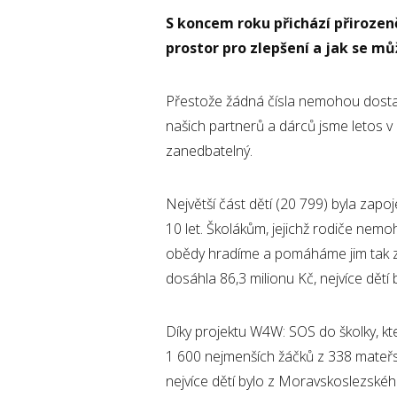
S koncem roku přichází přirozeně
prostor pro zlepšení a jak se mů
Přestože žádná čísla nemohou dostate
našich partnerů a dárců jsme letos v
zanedbatelný.
Největší část dětí (20 799) byla zapo
10 let. Školákům, jejichž rodiče nemoh
obědy hradíme a pomáháme jim tak zů
dosáhla 86,3 milionu Kč, nejvíce dět
Díky projektu W4W: SOS do školky, kte
1 600 nejmenších žáčků z 338 mateřsk
nejvíce dětí bylo z Moravskoslezské