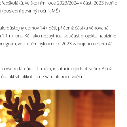
ředškoláků, ve školním roce 2023/2024 v části 2023 tvořilo
(poslední povinný ročník MŠ).
kalo důstojný domov 147 dětí, přičemž částka věnovaná
 1,1 milionu Kč. Jako nezbytnou součást projektu nabízíme
 program, ve kterém bylo v roce 2023 zapojeno celkem 41
 všem dárcům – firmám, institucím i jednotlivcům. Ať už
tů a aktivit jakkoli, jsme vám hluboce vděční.