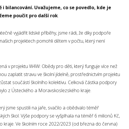
 i bilancování. Uvažujeme, co se povedlo, kde je
žeme poučit pro další rok
.
čně vyjádřit lidské příběhy, jsme rádi, že díky podpoře
 našich projektech pomohli dětem v počtu, který není
jená v projektu W4W: Obědy pro děti, který funguje více než
ou zaplatit stravu ve školní jídelně, prostřednictvím projektu
stat součástí školního kolektivu. Celková částka podpory
í bylo z Ústeckého a Moravskoslezského kraje.
rý jsme spustili na jaře, svačilo a obědvalo téměř
ých škol. Výše podpory se vyšplhala na téměř 6 milionů Kč,
ho kraje. Ve školním roce 2022/2023 (od března do června)