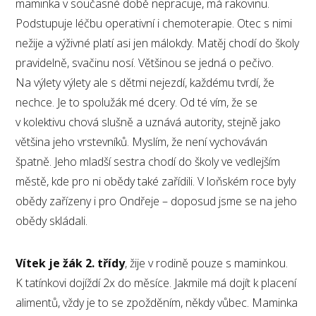
maminka v současné době nepracuje, má rakovinu.
Podstupuje léčbu operativní i chemoterapie. Otec s nimi
nežije a výživné platí asi jen málokdy. Matěj chodí do školy
pravidelně, svačinu nosí. Většinou se jedná o pečivo.
Na výlety výlety ale s dětmi nejezdí, každému tvrdí, že
nechce. Je to spolužák mé dcery. Od té vím, že se
v kolektivu chová slušně a uznává autority, stejně jako
většina jeho vrstevníků. Myslím, že není vychováván
špatně. Jeho mladší sestra chodí do školy ve vedlejším
městě, kde pro ni obědy také zařídili. V loňském roce byly
obědy zařízeny i pro Ondřeje – doposud jsme se na jeho
obědy skládali.
Vítek je žák 2. třídy
, žije v rodině pouze s maminkou.
K tatínkovi dojíždí 2x do měsíce. Jakmile má dojít k placení
alimentů, vždy je to se zpožděním, někdy vůbec. Maminka