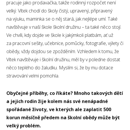
pracuje jako prodavačka, takže rodinný rozpočet není
velký. Vítek chodí do školy čistý, upravený, připravený
na výuku, maminka se o něj stará, jak nejlépe umí. Také
navštěvuje v naší škole školní družinu – ta také něco stojí.
Ve chvíli, kdy dojde ve škole k jakýmkoli platbám, ať už
za pracovní sešity, učebnice, pomůcky, fotografie, výlety či
obědy, vždy dojdou se zpožděním. Vzhledem k tomu, že
Vítek navštěvuje i školní družinu, měl by v poledne dostat
něco teplého do žaludku. Myslím si, že by mu dotace
stravování velmi pomohla.
Obyčejné příběhy, co říkáte? Mnoho takových dětí
a jejich rodin žije kolem nás své nenápadné
spořádané životy, ve kterých ale zaplatit 500
korun měsíčně předem na školní obědy může být
velký problém.