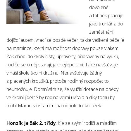
dovolené
a tatínek pracuje
jako truhlář a do
zaměstnání
dojíždí autem, vrací se pozdě večer, takže veškerá péče je
na mamince, která má možnost dopravy pouze vlakem.
Žák chodí do školy čistý, upravený, připravený na výuku,
rodiče se o něj starají, jak nejlépe umí. Také navštěvuje
v naší škole školní družinu. Nenavštěvuje žádný
z placených kroužků, protože rodinný rozpočet to
neumožňuje. Domnívám se, že využití dotace na obědy
ve školní jídelně by rodina velmi uvítala a díky tomu by
mohl Martin s ostatními na odpolední kroužek.
Honzík je žák 2. třídy
, žije se svými rodiči a mladším