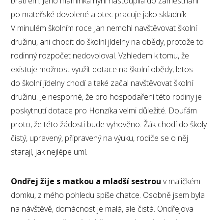
bratrem. Jeho maminka nyní nastoupila do zaměstnání
po mateřské dovolené a otec pracuje jako skladník.
V minulém školním roce Jan nemohl navštěvovat školní
družinu, ani chodit do školní jídelny na obědy, protože to
rodinný rozpočet nedovoloval. Vzhledem k tomu, že
existuje možnost využít dotace na školní obědy, letos
do školní jídelny chodí a také začal navštěvovat školní
družinu. Je nesporné, že pro hospodaření této rodiny je
poskytnutí dotace pro Honzíka velmi důležité. Doufám
proto, že této žádosti bude vyhověno. Žák chodí do školy
čistý, upravený, připravený na výuku, rodiče se o něj
starají, jak nejlépe umí.
Ondřej žije s matkou a mladší sestrou
v maličkém
domku, z mého pohledu spíše chatce. Osobně jsem byla
na návštěvě, domácnost je malá, ale čistá. Ondřejova