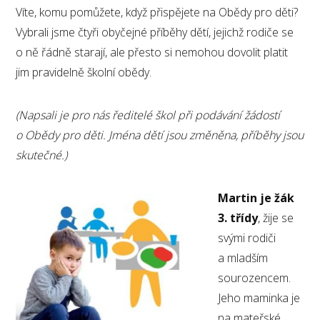
Víte, komu pomůžete, když přispějete na Obědy pro děti?
Vybrali jsme čtyři obyčejné příběhy dětí, jejichž rodiče se
o ně řádně starají, ale přesto si nemohou dovolit platit
jim pravidelně školní obědy.
(Napsali je pro nás ředitelé škol při podávání žádostí
o Obědy pro děti. Jména dětí jsou změněna, příběhy jsou
skutečné.)
Martin je žák
3. třídy
, žije se
svými rodiči
a mladším
sourozencem.
Jeho maminka je
na mateřské