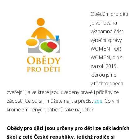
Obědům pro děti
je věnována
významná část
výroční zprávy
WOMEN FOR
WOMEN, o.p.s.
za rok 2019,
kterou jsme
v těchto dnech
zveřejnili, a ve které jsou uvedeny právě i příběhy ze
žádostí. Celou si ji můžete najít a přečíst
zde
. Co v ní
kromě zmíněných příběhů také najdete?
Obědy pro děti jsou určeny pro děti ze základních
škol z celé České republiky, jejichž rodiče si