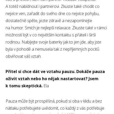
A totéž nabídnout i partnerovi. Zkuste také chodit co
nejvíce ven, zařadit do svého dne co nejvíce pohybu,
dostatečně spěte, jezte zdravě a nezapomínejte
na humor. Smích je nejlepší relaxace. Zkuste také v rámci
možností být v co největším kontaktu s přáteli i širší
rodinou. Nabíjejte svoje baterky jak to jen jde, aby jste
byla v pohodě a nemusela tak z nepříjemných pocitů
obviňovat váš vztah.
Přítel si chce dát ve vztahu pauzu. Dokáže pauza
oživit vztah nebo ho nějak nastartovat? Jsem
k tomu skeptická.
Ela
Pauza může být prospěšná, pokud si oba v klidu a bez
nátlaku potřebujete uvědomit, co každý z vás potřebuje