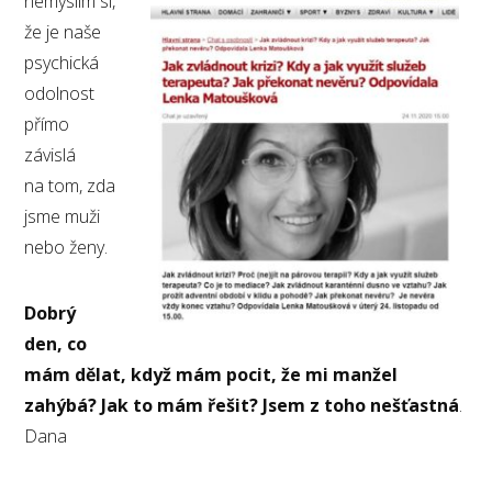
nemyslím si,
že je naše
psychická
odolnost
přímo
závislá
na tom, zda
jsme muži
nebo ženy.
Dobrý
den, co
mám dělat, když mám pocit, že mi manžel
zahýbá? Jak to mám řešit? Jsem z toho nešťastná
.
Dana