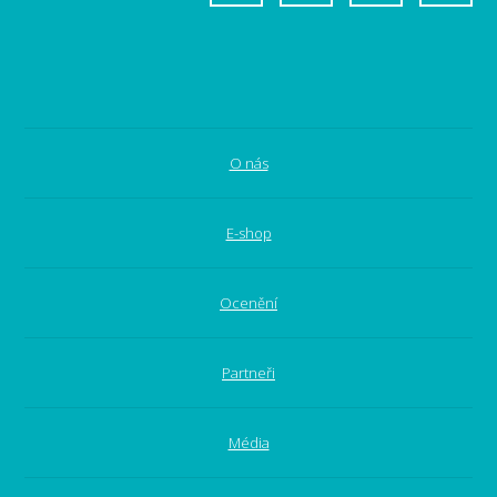
O nás
E-shop
Ocenění
Partneři
Média