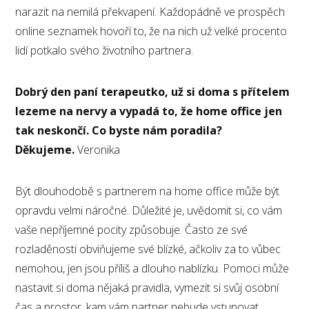
narazit na nemilá překvapení. Každopádně ve prospěch
online seznamek hovoří to, že na nich už velké procento
lidí potkalo svého životního partnera.
Dobrý den paní terapeutko, už si doma s přítelem
lezeme na nervy a vypadá to, že home office jen
tak neskončí. Co byste nám poradila?
Děkujeme.
Veronika
Být dlouhodobě s partnerem na home office může být
opravdu velmi náročné. Důležité je, uvědomit si, co vám
vaše nepříjemné pocity způsobuje. Často ze své
rozladěnosti obviňujeme své blízké, ačkoliv za to vůbec
nemohou, jen jsou příliš a dlouho nablízku. Pomoci může
nastavit si doma nějaká pravidla, vymezit si svůj osobní
čas a prostor, kam vám partner nebude vstupovat.