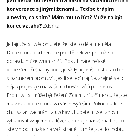
partnerovi do telefonu a našla na sociálních sítích
konverzace s jinými ženami… Teď se trápím
a nevím, co s tím? Mám mu to říct? Může to být
konec vztahu?
Zdeňka
Je fajn, že si uvědomujete, že jste to dělat neměla.
Do telefonu partnera se prostě neleze, protože to
opravdu může vztah zničit. Pokud máte nějaké
podezření, či špatný pocit, je vždy nejlepší cesta si o tom
s partnerem promluvit. Jestli se teď trápíte, zřejmě se to
nějak projevuje i na vašem chování vůči partnerovi.
Promluvit si, může být řešení. Zda mu říct či neříct, že jste
mu vlezla do telefonu za vás nevyřeším. Pokud budete
chtít vztah zachránit a uzdravit, budete muset znovu
vybudovat vzájemnou důvěru, která je narušena tím, co
jste v mobilu našla na vaší straně, i tím že jste do mobilu