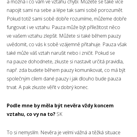
a možná i co vám ve vztahu chybí. Můžete se také více
napojit sami na sebe a lépe tak sami sobě porozumět.
Pokud totiž sami sobě dobře rozumíme, můžeme dobře
fungovat i ve vztahu. Pauza může být příležitost něco
ve vašem vztahu zlepšit. Můžete si také během pauzy
uvědomit, co vás k sobě vzájemně přitahuje. Pauza však
také může váš vztah narušit nebo i zničit. Pokud se
na pauze dohodnete, zkuste si nastavit určitá pravidla,
např. zda budete během pauzy komunikovat, co má být
společným cílem dané pauzy i jak dlouho bude pauza
trvat. A pak zkuste věřit v dobrý konec.
Podle mne by měla být nevěra vždy koncem
vztahu, co vy na to?
SK
To si nemyslím. Nevěra je velmi vážná a těžká situace