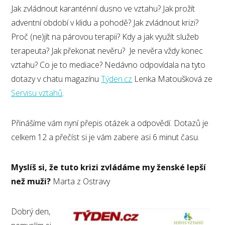
Jak zvládnout karanténní dusno ve vztahu? Jak prožít
adventní období v klidu a pohodě? Jak zvládnout krizi?
Proč (ne)jít na párovou terapii? Kdy a jak využít služeb
terapeuta? Jak překonat nevěru? Je nevěra vždy konec
vztahu? Co je to mediace? Nedávno odpovídala na tyto
dotazy v chatu magazínu
Týden.cz
Lenka Matoušková ze
Servisu vztahů
.
Přinášíme vám nyní přepis otázek a odpovědí. Dotazů je
celkem 12 a přečíst si je vám zabere asi 6 minut času.
Myslíš si, že tuto krizi zvládáme my ženské lepší
než muži?
Marta z Ostravy
Dobrý den,