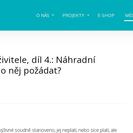
O NÁS
PROJEKTY
E-SHOP
MÉ
vitele, díl 4.: Náhradní
 o něj požádat?
ýživné soudně stanoveno, jej neplatí, nebo sice platí, ale