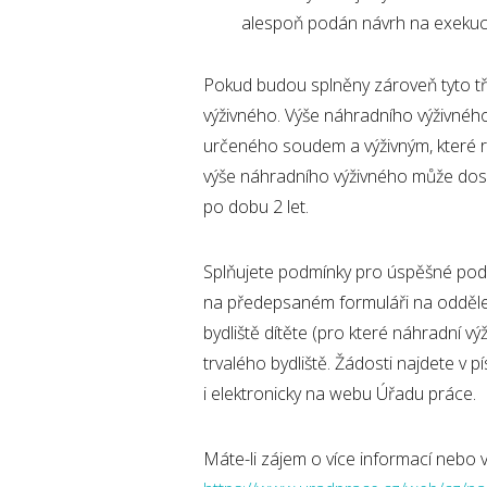
alespoň podán návrh na exekuci
Pokud budou splněny zároveň tyto tři
výživného. Výše náhradního výživného
určeného soudem a výživným, které ro
výše náhradního výživného může dos
po dobu 2 let.
Splňujete podmínky pro úspěšné podá
na předepsaném formuláři na oddělen
bydliště dítěte (pro které náhradní v
trvalého bydliště. Žádosti najdete
i elektronicky na webu Úřadu práce.
Máte-li zájem o více informací nebo 