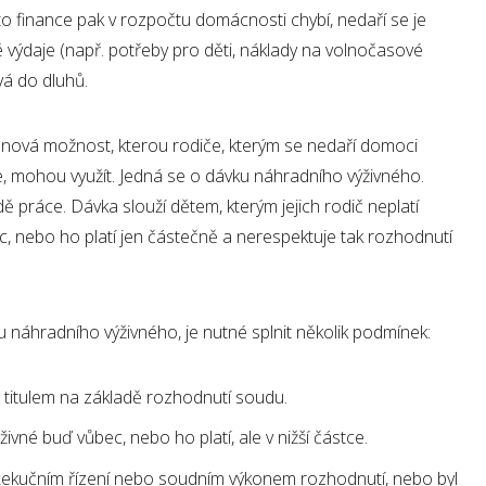
yto finance pak v rozpočtu domácnosti chybí, nedaří se je
é výdaje (např. potřeby pro děti, náklady na volnočasové
vá do dluhů.
nová možnost, kterou rodiče, kterým se nedaří domoci
, mohou využít. Jedná se o dávku náhradního výživného.
ě práce. Dávka slouží dětem, kterým jejich rodič neplatí
 nebo ho platí jen částečně a nerespektuje tak rozhodnutí
 náhradního výživného, je nutné splnit několik podmínek:
 titulem na základě rozhodnutí soudu.
ivné buď vůbec, nebo ho platí, ale v nižší částce.
xekučním řízení nebo soudním výkonem rozhodnutí, nebo byl