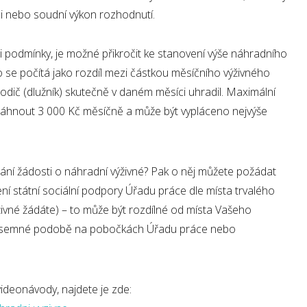
 nebo soudní výkon rozhodnutí.
 podmínky, je možné přikročit ke stanovení výše náhradního
 se počítá jako rozdíl mezi částkou měsíčního výživného
dič (dlužník) skutečně v daném měsíci uhradil. Maximální
áhnout 3 000 Kč měsíčně a může být vypláceno nejvýše
ní žádosti o náhradní výživné? Pak o něj můžete požádat
í státní sociální podpory Úřadu práce dle místa trvalého
ýživné žádáte) – to může být rozdílné od místa Vašeho
 v písemné podobě na pobočkách Úřadu práce nebo
videonávody, najdete je zde: