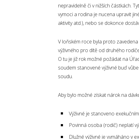
nepravidelně či v nižších částkách. T
vymoci a rodina je nucena upravit jin
aktivity atd.), nebo se dokonce dostá
V loňském roce byla proto zavedena 
výživného pro dítě od druhého rodiče
O tu je již rok možné požádat na Úřad
soudem stanovené výživné buď vůbec,
soudu.
Aby bylo možné získat nárok na dávku
Výživné je stanoveno exekučním
Povinná osoba (rodič) neplatí výž
Dlužné výživné je vymáháno v e