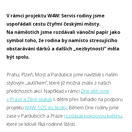
V rámci projektu W4W: Servis rodiny jsme
uspořádali cestu čtyřmi českými městy.
Na náměstích jsme rozdávali vánoční papír jako
symbol toho, že rodina by namísto stresujícího
obstarávání dárků a dalších „nezbytností” měla
být spolu.
Prahu, Plzeň, Most a Pardubice jsme navštívili s naším
stylovým „autíčkem”, které již možná znáte z našich
předchozích akcí: Například v rámci
Dne dětí jsme
v Praze a Zlíně skákali
s dětmi přes švihadlo na podporu
projektu
W4W: SOS do školky.
Během Dne rodiny jsme
zase v Pardubicích a Praze
rozdávali pokojovou květinu
,
které se lidově říká rodinné štěstí.