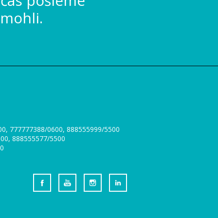
 čas pošleme
mohli.
300, 777777388/0600, 888555999/5500
0300, 888555577/5500
00