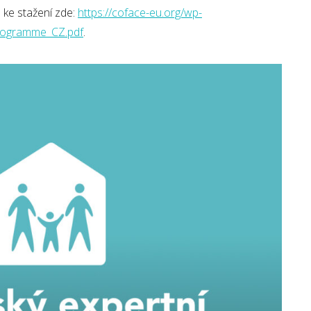
ke stažení zde:
https://coface-eu.org/wp-
rogramme_CZ.pdf
.