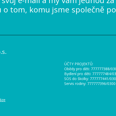
svůj e-mail a my vám jednou za
u o tom, komu jsme společně po
s.
_
ÚČTY PROJEKTŮ:
Obědy pro děti: 777777388/0
Bydlení pro děti: 777777484/
SOS do školky: 777777441/03
Servis rodiny: 777777396/0300
báze