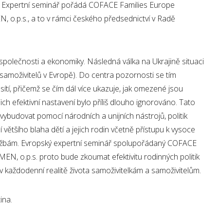
a. Expertní seminář pořádá COFACE Families Europe
.p.s., a to v rámci českého předsednictví v Radě
olečnosti a ekonomiky. Následná válka na Ukrajině situaci
 samoživitelů v Evropě). Do centra pozornosti se tím
ítí, přičemž se čím dál více ukazuje, jak omezené jsou
ich efektivní nastavení bylo příliš dlouho ignorováno. Tato
 vybudovat pomocí národních a unijních nástrojů, politik
í většího blaha dětí a jejich rodin včetně přístupu k vysoce
službám. Evropský expertní seminář spolupořádaný COFACE
 o.p.s. proto bude zkoumat efektivitu rodinných politik
v každodenní realitě života samoživitelkám a samoživitelům.
ličtina.