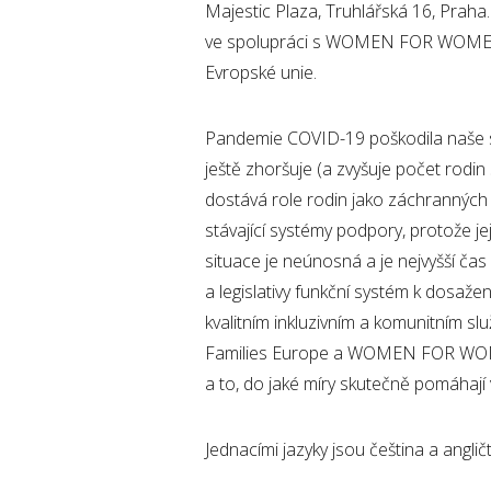
Majestic Plaza, Truhlářská 16, Prah
ve spolupráci s WOMEN FOR WOMEN, o
Evropské unie.
Pandemie COVID-19 poškodila naše sp
ještě zhoršuje (a zvyšuje počet rodin
dostává role rodin jako záchranných s
stávající systémy podpory, protože jej
situace je neúnosná a je nejvyšší čas
a legislativy funkční systém k dosažen
kvalitním inkluzivním a komunitním 
Families Europe a WOMEN FOR WOMEN,
a to, do jaké míry skutečně pomáhají 
Jednacími jazyky jsou čeština a ang