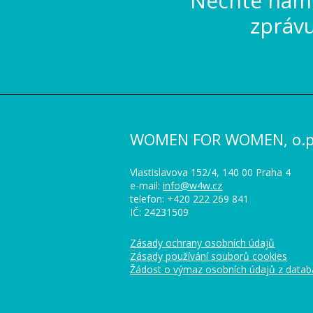
Nechte nám 
zpráv
WOMEN FOR WOMEN, o.p.
Vlastislavova 152/4, 140 00 Praha 4
e-mail:
info@w4w.cz
telefon: +420 222 269 841
IČ: 24231509
Zásady ochrany osobních údajů
Zásady používání souborů cookies
Žádost o výmaz osobních údajů z data