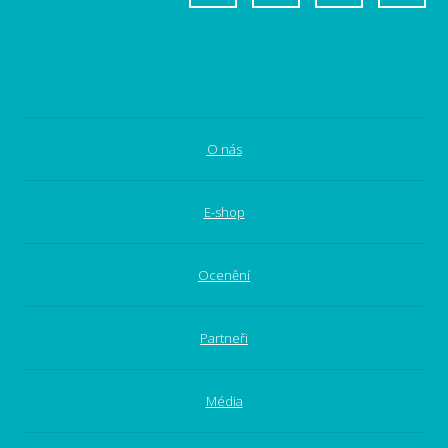
O nás
E-shop
Ocenění
Partneři
Média