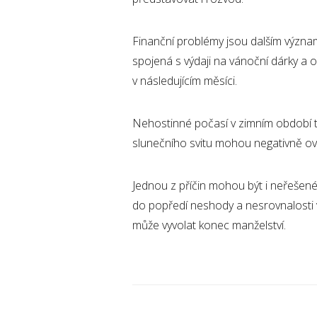
Finanční problémy jsou dalším význa
spojená s výdaji na vánoční dárky a os
v následujícím měsíci.
Nehostinné počasí v zimním období t
slunečního svitu mohou negativně ovl
Jednou z příčin mohou být i neřešen
do popředí neshody a nesrovnalosti v
může vyvolat konec manželství.