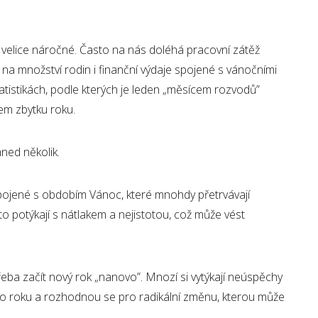
 velice náročné. Často na nás doléhá pracovní zátěž
 na množství rodin i finanční výdaje spojené s vánočními
atistikách, podle kterých je leden „měsícem rozvodů”
hem zbytku roku.
ned několik.
spojené s obdobím Vánoc, které mnohdy přetrvávají
o potýkají s nátlakem a nejistotou, což může vést
a začít nový rok „nanovo”. Mnozí si vytýkají neúspěchy
o roku a rozhodnou se pro radikální změnu, kterou může