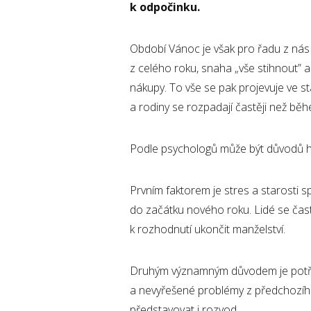
k odpočinku.
Období Vánoc je však pro řadu z nás
z celého roku, snaha „vše stihnout” a
nákupy. To vše se pak projevuje ve st
a rodiny se rozpadají častěji než bě
Podle psychologů může být důvodů h
Prvním faktorem je stres a starosti 
do začátku nového roku. Lidé se čast
k rozhodnutí ukončit manželství.
Druhým významným důvodem je potřeb
a nevyřešené problémy z předchozíh
představovat i rozvod.