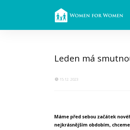
Leden má smutnou
15.12. 2023
Máme před sebou začátek nového 
nejkrásnějším obdobím, chceme je