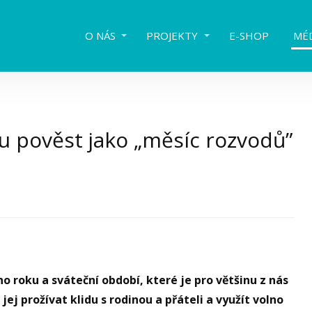
O NÁS
PROJEKTY
E-SHOP
MÉ
 pověst jako „měsíc rozvodů”
roku a sváteční období, které je pro většinu z nás
j prožívat klidu s rodinou a přáteli a využít volno