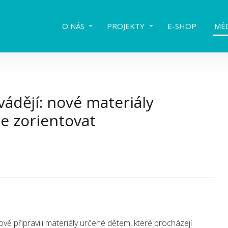
O NÁS
PROJEKTY
E-SHOP
MÉ
vádějí: nové materiály
 zorientovat
ově připravili materiály určené dětem, které procházejí