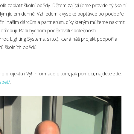
lit zaplatit školní obědy. Dětem zajišťujeme pravidelný školní
teplým jídlem denně. Vzhledem k vysoké poptávce po podpoře
čni našim dárcům a partnerům, díky kterým můžeme nakrmit
o potřebují. Rádi bychom poděkovali společnosti
c Lighting Systems, s.r.o.), která náš projekt podpořila
20 školních obědů.
o projektu i Vy! Informace o tom, jak pomoci, najdete zde:
spet/
.