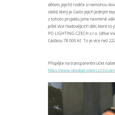
dětem, jejichž rodiče si nemohou dovo
oběd, který je často jejich jediným 
z tohoto projektu jsme nesmírně vdě
ještě více hladovějících dětí, které t
PO LIGHTING CZECH s.r.o. (dříve Varro
částkou 78 000 Kč. To je více než 22
Přispějte na transparentní účet našeh
https://www.obedyprodeti.cz/chci-pri