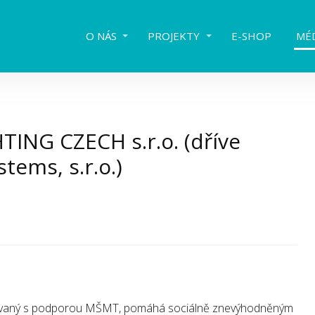
O NÁS
PROJEKTY
E-SHOP
MÉ
ING CZECH s.r.o. (dříve
tems, s.r.o.)
izovaný s podporou MŠMT, pomáhá sociálně znevýhodněným