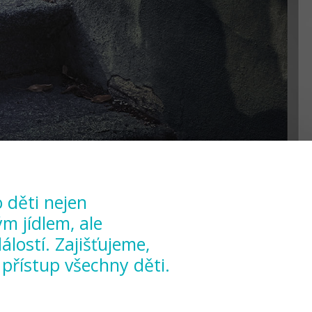
o děti nejen
m jídlem, ale
álostí. Zajišťujeme,
přístup všechny děti.