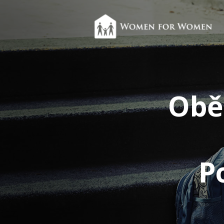
Oběd
P