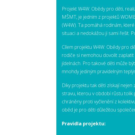
Projekt W4W: Obědy pro děti, rea
MŠMT, je jedním z projektů WOM
(W4W). Ta pomáhá rodinám, které se 
situaci a nedokážou ji sami řešit. 
Cílem projektu W4W: Obědy pro dět
rodiče si nemohou dovolit zaplati
jídelnách. Pro takové děti může být
mnohdy jediným pravidelným teplý
Díky projektu tak děti získají neje
stravu, kterou v období růstu tolik
chráněny proti vyčlenění z kolektiv
oběd je pro děti důležitou společe
Pravidla projektu: