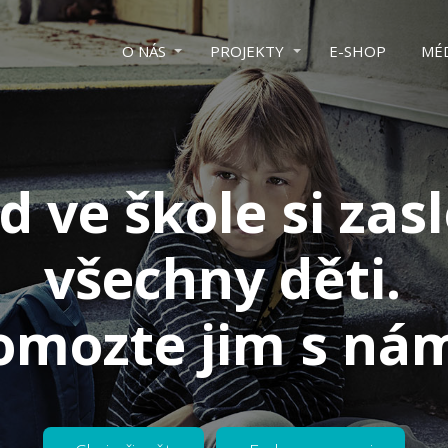
O NÁS
PROJEKTY
E-SHOP
MÉ
 ve škole si zas
všechny děti.
omozte jim s nám