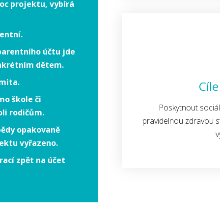
oc projektu, vybírá
entní.
parentního účtu jde
nkrétním dětem.
mita.
Cíle
mo škole či
Poskytnout soci
oli rodičům.
pravidelnou zdravou s
obědy opakovaně
v
jektu vyřazeno.
ací zpět na účet