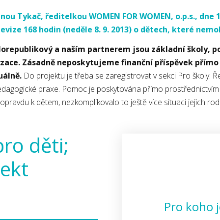
anou Tykač, ředitelkou WOMEN FOR WOMEN, o.p.s., dne 12.
evize 168 hodin (neděle 8. 9. 2013) o dětech, které nemo
lorepublikový a naším partnerem jsou základní školy, pop
zace.
Zásadně neposkytujeme finanční příspěvek přímo 
uálně.
Do projektu je třeba se zaregistrovat v sekci Pro školy. 
 pedagogické praxe. Pomoc je poskytována přímo prostřednictvím 
opravdu k dětem, nezkomplikovalo to ještě více situaci jejich r
o děti;
jekt
Pro koho j