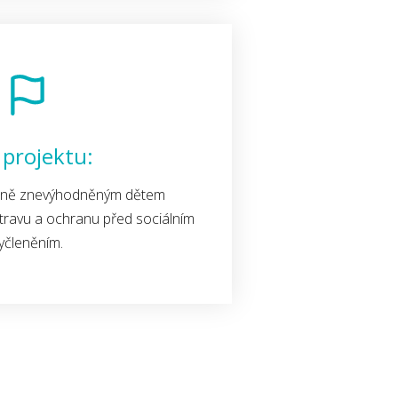
 projektu:
álně znevýhodněným dětem
travu a ochranu před sociálním
yčleněním.